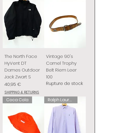
The North Face
Vintage 90's
HyVent DT
Camel Trophy
Dames Outdoor
Belt Riem Leer
Jack Zwart S
100
Rupture de stock
Prix
40,95 €
SHIPPING & RETURNS
Coca Cola
Ralph Lauren