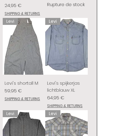
Rupture de stock
Prix
24,95 €
SHIPPING & RETURNS
Levi
Levi
Levi's shortall M
Levi's spijkerjas
lichtblauw XL
Prix
59,95 €
Prix
64,95 €
SHIPPING & RETURNS
SHIPPING & RETURNS
Levi
Levi