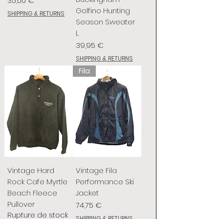
35,00 €
Golfino Hunting
SHIPPING & RETURNS
Season Sweater
L
Prix
39,95 €
SHIPPING & RETURNS
Fila
Vintage Hard
Vintage Fila
Rock Cafe Myrtle
Performance Ski
Beach Fleece
Jacket
Pullover
Prix
74,75 €
Rupture de stock
SHIPPING & RETURNS