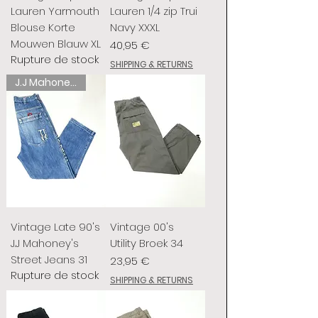
Lauren Yarmouth
Lauren 1/4 zip Trui
Blouse Korte
Navy XXXL
Mouwen Blauw XL
Prix
40,95 €
Rupture de stock
SHIPPING & RETURNS
J.J Mahoney's
Vintage Late 90's
Vintage 00's
J.J Mahoney's
Utility Broek 34
Street Jeans 31
Prix
23,95 €
Rupture de stock
SHIPPING & RETURNS