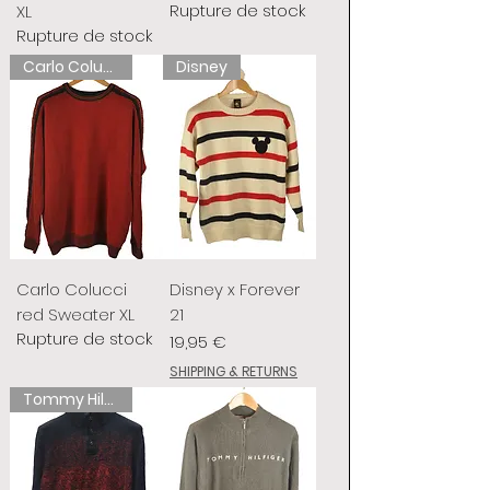
Rupture de stock
XL
Rupture de stock
Carlo Colucci
Disney
Carlo Colucci
Disney x Forever
red Sweater XL
21
Rupture de stock
Prix
19,95 €
SHIPPING & RETURNS
Tommy Hilfiger