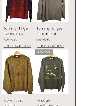
Tommy Hilfiger
Tommy Hilfiger
Sweater XS
Grijs trui 2XL
Prix
Prix
32,95 €
44,95 €
SHIPPING & RETURNS
SHIPPING & RETURNS
Golfino
wollen trui L
Vintage
Buckingham
Prix