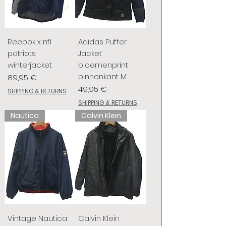
Reebok x nfl
Adidas Puffer
patriots
Jacket
winterjacket
bloemenprint
binnenkant M
Prix
89,95 €
Prix
49,95 €
SHIPPING & RETURNS
SHIPPING & RETURNS
Nautica
Calvin Klein
Vintage Nautica
Calvin Klein