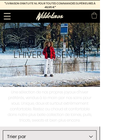
*LIVRAISON GRATUITE
NL POUR TOUTES COMMANDES SUPÉRIEURES À
49,95 €*
L'HIVER
ESSENTIEL
Une sélection de nos propres joyaux d'hiver
préférés, vendus à la main par nos soins pour
vous. Unique, doux et surtout extrêmement
confortable. Restez au chaud et confortable
dans notre plus belle collection de laines, pulls,
tricots, sweats et bien plus encore.