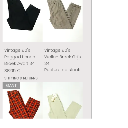
Vintage 80's
Vintage 80's
Pegged Linnen
Wollen Broek Grijs
Broek Zwart 34
34
Rupture de stock
Prix
38,95 €
SHIPPING & RETURNS
GANT