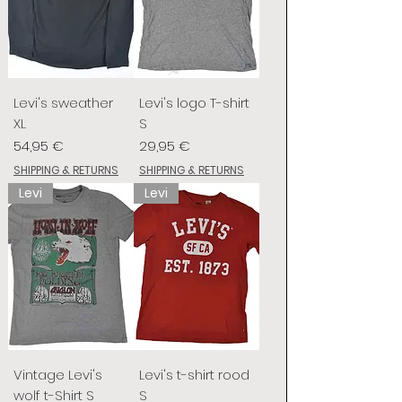
Levi's sweather
Levi's logo T-shirt
XL
S
Prix
Prix
54,95 €
29,95 €
SHIPPING & RETURNS
SHIPPING & RETURNS
Levi
Levi
Vintage Levi's
Levi's t-shirt rood
wolf t-Shirt S
S