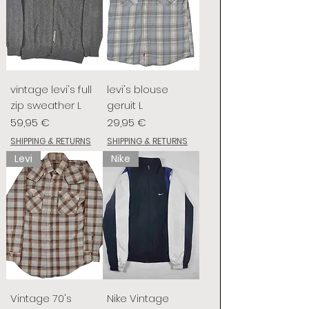
vintage levi's full
levi's blouse
zip sweather L
geruit L
Prix
Prix
59,95 €
29,95 €
SHIPPING & RETURNS
SHIPPING & RETURNS
Levi
Nike
Vintage 70's
Nike Vintage