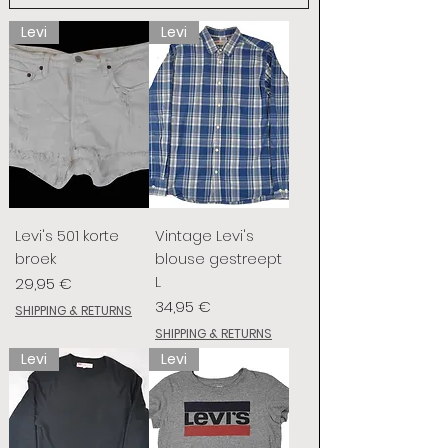
Levi
Levi
Levi's 501 korte
Vintage Levi's
broek
blouse gestreept
L
Prix
29,95 €
Prix
34,95 €
SHIPPING & RETURNS
SHIPPING & RETURNS
Levi
Levi