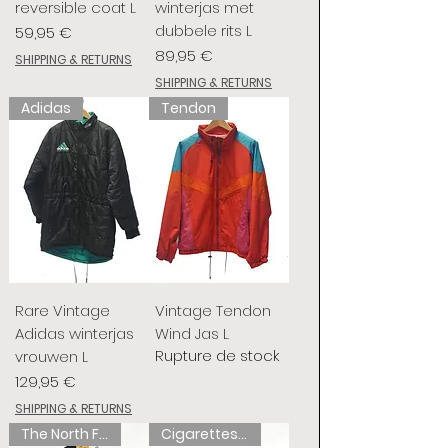
reversible coat L
winterjas met
dubbele rits L
Prix
59,95 €
Prix
89,95 €
SHIPPING & RETURNS
SHIPPING & RETURNS
Adidas
Tendon
Rare Vintage
Vintage Tendon
Adidas winterjas
Wind Jas L
Rupture de stock
vrouwen L
Prix
129,95 €
SHIPPING & RETURNS
The North Face
Cigarettes de chameau