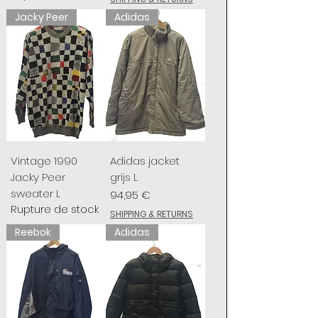
Jacky Peer
Adidas
Vintage 1990
Adidas jacket
Jacky Peer
grijs L
sweater L
Prix
94,95 €
Rupture de stock
SHIPPING & RETURNS
Reebok
Adidas