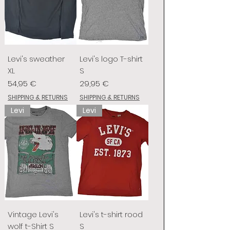
Levi's sweather
Levi's logo T-shirt
XL
S
Prix
Prix
54,95 €
29,95 €
SHIPPING & RETURNS
SHIPPING & RETURNS
Levi
Levi
Vintage Levi's
Levi's t-shirt rood
wolf t-Shirt S
S