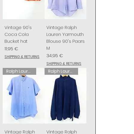
Vintage 90's
Vintage Ralph
Coca Cola
Lauren Yarmouth
Bucket hat
Blouse 90's Paars
M
Prix
11,95 €
Prix
34,95 €
SHIPPING & RETURNS
SHIPPING & RETURNS
Ralph Lauren
Ralph Lauren
Vintage Ralph
Vintage Ralph