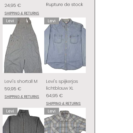
Rupture de stock
Prix
24,95 €
SHIPPING & RETURNS
Levi
Levi
Levi's shortall M
Levi's spijkerjas
lichtblauw XL
Prix
59,95 €
Prix
64,95 €
SHIPPING & RETURNS
SHIPPING & RETURNS
Levi
Levi