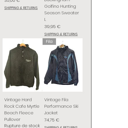
35,00 €
Golfino Hunting
SHIPPING & RETURNS
Season Sweater
L
Prix
39,95 €
SHIPPING & RETURNS
Fila
Vintage Hard
Vintage Fila
Rock Cafe Myrtle
Performance Ski
Beach Fleece
Jacket
Pullover
Prix
74,75 €
Rupture de stock
SHIPPING & RETURNS