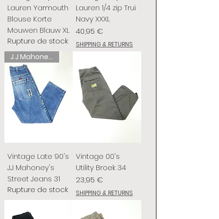
Lauren Yarmouth
Lauren 1/4 zip Trui
Blouse Korte
Navy XXXL
Mouwen Blauw XL
Prix
40,95 €
Rupture de stock
SHIPPING & RETURNS
J.J Mahoney's
Vintage Late 90's
Vintage 00's
J.J Mahoney's
Utility Broek 34
Street Jeans 31
Prix
23,95 €
Rupture de stock
SHIPPING & RETURNS