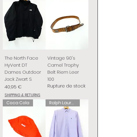
The North Face
Vintage 90's
HyVent DT
Camel Trophy
Dames Outdoor
Belt Riem Leer
Jack Zwart S
100
Rupture de stock
Prix
40,95 €
SHIPPING & RETURNS
Coca Cola
Ralph Lauren