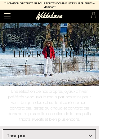
*LIVRAISON GRATUITE
NL POUR TOUTES COMMANDES SUPÉRIEURES À
49,95 €*
L'HIVER
ESSENTIEL
Une sélection de nos propres joyaux d'hiver
préférés, vendus à la main par nos soins pour
vous. Unique, doux et surtout extrêmement
confortable. Restez au chaud et confortable
dans notre plus belle collection de laines, pulls,
tricots, sweats et bien plus encore.