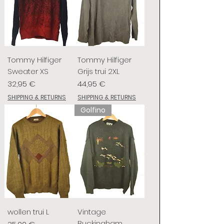
Tommy Hilfiger
Tommy Hilfiger
Sweater XS
Grijs trui 2XL
Prix
Prix
32,95 €
44,95 €
SHIPPING & RETURNS
SHIPPING & RETURNS
Golfino
wollen trui L
Vintage
Buckingham
Prix