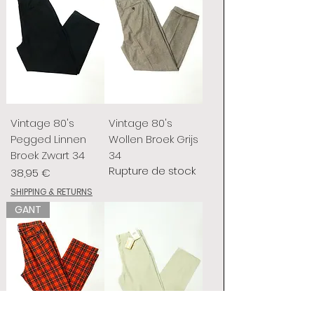
Vintage 80's
Vintage 80's
Pegged Linnen
Wollen Broek Grijs
Broek Zwart 34
34
Rupture de stock
Prix
38,95 €
SHIPPING & RETURNS
GANT