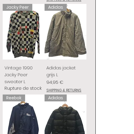
Jacky Peer
Adidas
Vintage 1990
Adidas jacket
Jacky Peer
grijs L
sweater L
Prix
94,95 €
Rupture de stock
SHIPPING & RETURNS
Reebok
Adidas