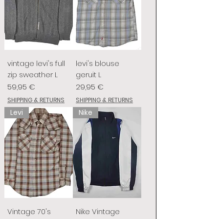
vintage levi's full
levi's blouse
zip sweather L
geruit L
Prix
Prix
59,95 €
29,95 €
SHIPPING & RETURNS
SHIPPING & RETURNS
Levi
Nike
Vintage 70's
Nike Vintage