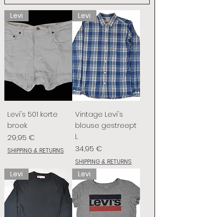
Levi
Levi
Levi's 501 korte
Vintage Levi's
broek
blouse gestreept
L
Prix
29,95 €
Prix
34,95 €
SHIPPING & RETURNS
SHIPPING & RETURNS
Levi
Levi