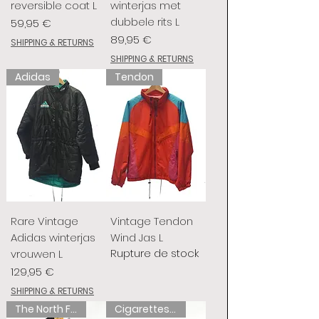
reversible coat L
winterjas met
dubbele rits L
Prix
59,95 €
Prix
89,95 €
SHIPPING & RETURNS
SHIPPING & RETURNS
Adidas
Tendon
Rare Vintage
Vintage Tendon
Adidas winterjas
Wind Jas L
Rupture de stock
vrouwen L
Prix
129,95 €
SHIPPING & RETURNS
The North Face
Cigarettes de chameau