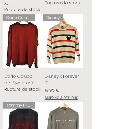
Rupture de stock
XL
Rupture de stock
Carlo Colucci
Disney
Carlo Colucci
Disney x Forever
red Sweater XL
21
Rupture de stock
Prix
19,95 €
SHIPPING & RETURNS
Tommy Hilfiger