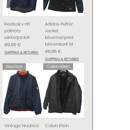
Reebok x nfl
Adidas Puffer
patriots
Jacket
winterjacket
bloemenprint
binnenkant M
Prix
89,95 €
Prix
49,95 €
SHIPPING & RETURNS
SHIPPING & RETURNS
Nautica
Calvin Klein
Vintage Nautica
Calvin Klein