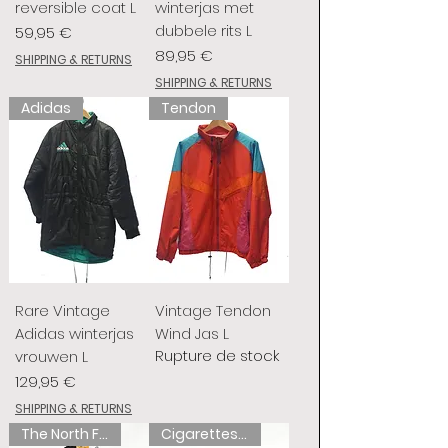
reversible coat L
winterjas met
dubbele rits L
Prix
59,95 €
Prix
89,95 €
SHIPPING & RETURNS
SHIPPING & RETURNS
Adidas
Tendon
Rare Vintage
Vintage Tendon
Adidas winterjas
Wind Jas L
Rupture de stock
vrouwen L
Prix
129,95 €
SHIPPING & RETURNS
The North Face
Cigarettes de chameau