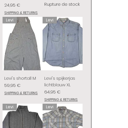
Rupture de stock
Prix
24,95 €
SHIPPING & RETURNS
Levi
Levi
Levi's shortall M
Levi's spijkerjas
lichtblauw XL
Prix
59,95 €
Prix
64,95 €
SHIPPING & RETURNS
SHIPPING & RETURNS
Levi
Levi