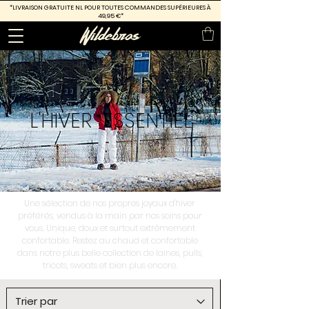
*LIVRAISON GRATUITE
NL POUR TOUTES COMMANDES SUPÉRIEURES À
49,95 €*
L'HIVER
ESSENTIEL
Une sélection de nos propres joyaux d'hiver
préférés, vendus à la main par nos soins pour
vous. Unique, doux et surtout extrêmement
confortable. Restez au chaud et confortable
dans notre plus belle collection de laines, pulls,
tricots, sweats et bien plus encore.