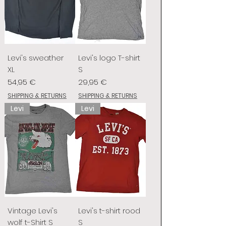
Levi's sweather
Levi's logo T-shirt
XL
S
Prix
Prix
54,95 €
29,95 €
SHIPPING & RETURNS
SHIPPING & RETURNS
Levi
Levi
Vintage Levi's
Levi's t-shirt rood
wolf t-Shirt S
S