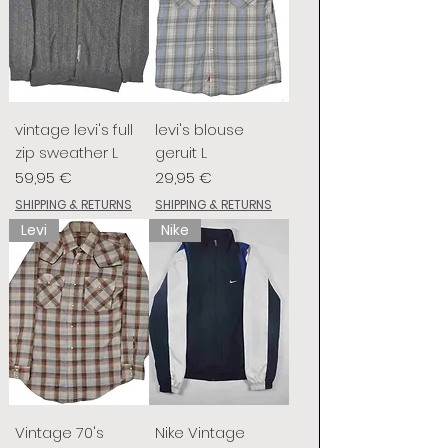
vintage levi's full
levi's blouse
zip sweather L
geruit L
Prix
Prix
59,95 €
29,95 €
SHIPPING & RETURNS
SHIPPING & RETURNS
Levi
Nike
Vintage 70's
Nike Vintage