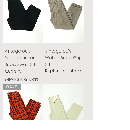
Vintage 80's
Vintage 80's
Pegged Linnen
Wollen Broek Grijs
Broek Zwart 34
34
Rupture de stock
Prix
38,95 €
SHIPPING & RETURNS
GANT