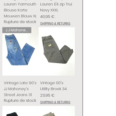
Lauren Yarmouth
Lauren 1/4 zip Trui
Blouse Korte
Navy XXXL
Mouwen Blauw XL
Prix
40,95 €
Rupture de stock
SHIPPING & RETURNS
J.J Mahoney's
Vintage Late 90's
Vintage 00's
J.J Mahoney's
Utility Broek 34
Street Jeans 31
Prix
23,95 €
Rupture de stock
SHIPPING & RETURNS