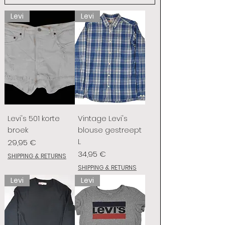
Levi
Levi
Levi's 501 korte
Vintage Levi's
broek
blouse gestreept
L
Prix
29,95 €
Prix
34,95 €
SHIPPING & RETURNS
SHIPPING & RETURNS
Levi
Levi