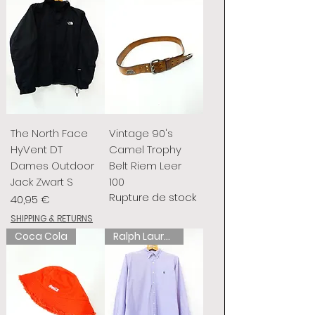
The North Face
Vintage 90's
HyVent DT
Camel Trophy
Dames Outdoor
Belt Riem Leer
Jack Zwart S
100
Rupture de stock
Prix
40,95 €
SHIPPING & RETURNS
Coca Cola
Ralph Lauren