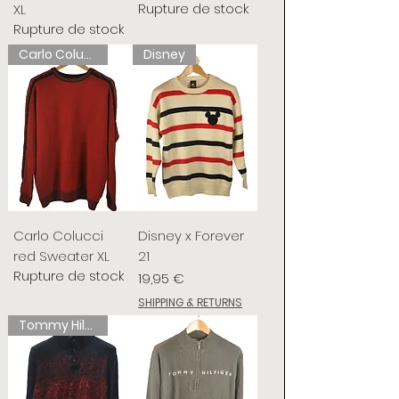
Rupture de stock
XL
Rupture de stock
Carlo Colucci
Disney
Carlo Colucci
Disney x Forever
red Sweater XL
21
Rupture de stock
Prix
19,95 €
SHIPPING & RETURNS
Tommy Hilfiger