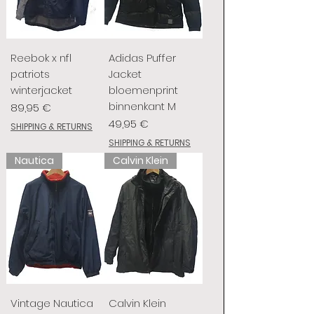
Reebok x nfl
Adidas Puffer
patriots
Jacket
winterjacket
bloemenprint
binnenkant M
Prix
89,95 €
Prix
49,95 €
SHIPPING & RETURNS
SHIPPING & RETURNS
Nautica
Calvin Klein
Vintage Nautica
Calvin Klein