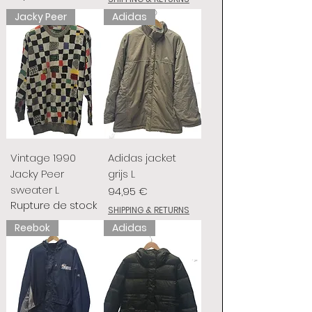
Jacky Peer
Adidas
Vintage 1990
Adidas jacket
Jacky Peer
grijs L
sweater L
Prix
94,95 €
Rupture de stock
SHIPPING & RETURNS
Reebok
Adidas