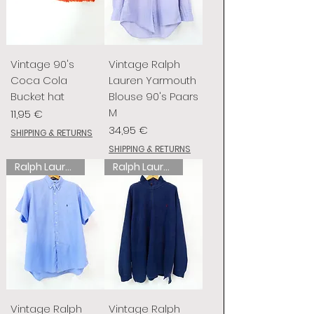
Vintage 90's
Vintage Ralph
Coca Cola
Lauren Yarmouth
Bucket hat
Blouse 90's Paars
M
Prix
11,95 €
Prix
34,95 €
SHIPPING & RETURNS
SHIPPING & RETURNS
Ralph Lauren
Ralph Lauren
Vintage Ralph
Vintage Ralph