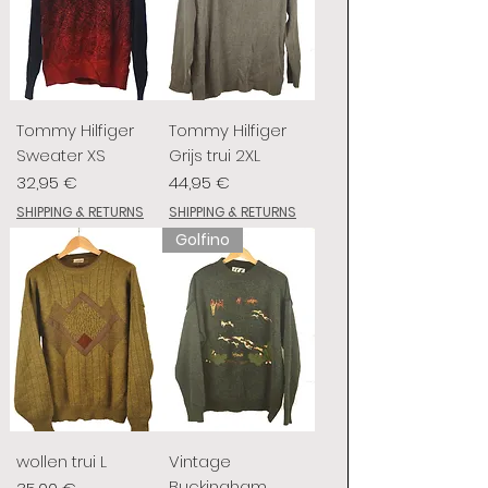
Tommy Hilfiger
Tommy Hilfiger
Sweater XS
Grijs trui 2XL
Prix
Prix
32,95 €
44,95 €
SHIPPING & RETURNS
SHIPPING & RETURNS
Golfino
wollen trui L
Vintage
Buckingham
Prix