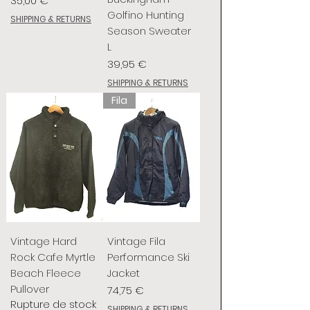
35,00 €
Golfino Hunting
SHIPPING & RETURNS
Season Sweater
L
Prix
39,95 €
SHIPPING & RETURNS
Fila
Vintage Hard
Vintage Fila
Rock Cafe Myrtle
Performance Ski
Beach Fleece
Jacket
Pullover
Prix
74,75 €
Rupture de stock
SHIPPING & RETURNS