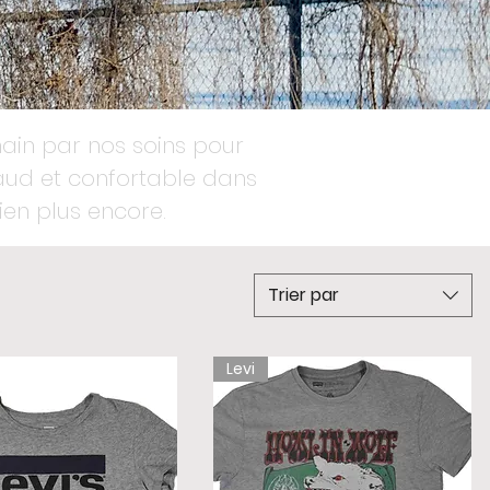
main par nos soins pour
haud et confortable dans
bien plus encore.
Trier par
Levi