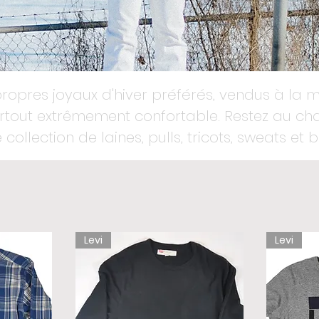
ropres joyaux d'hiver préférés, vendus à la 
surtout extrêmement confortable. Restez au c
 collection de laines, pulls, tricots, sweats et 
Levi
Levi