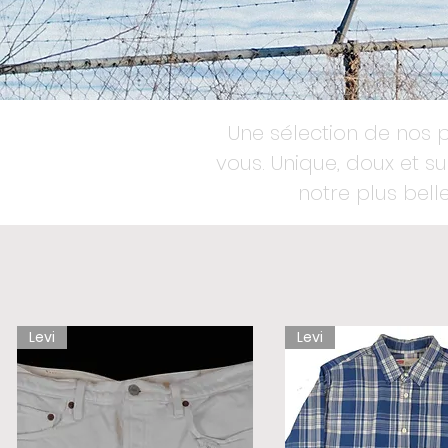
Une sélection de nos p
vous. Unique, doux et 
notre plus belle
Levi
Levi