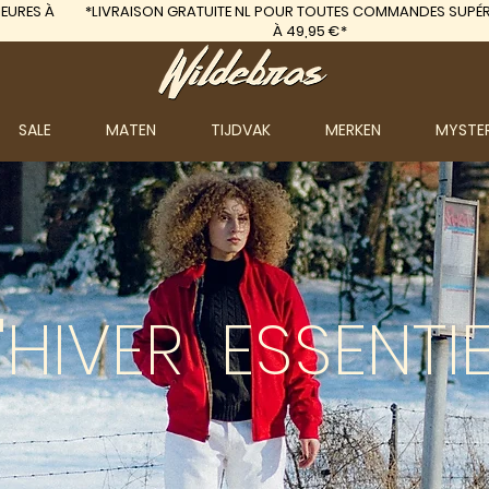
EURES À
*LIVRAISON GRATUITE
NL POUR TOUTES COMMANDES SUPÉR
À 49,95 €*
SALE
MATEN
TIJDVAK
MERKEN
MYSTE
'HIVER
ESSENTIE