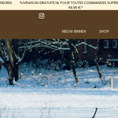
IEURES
*LIVRAISON GRATUITE
NL POUR TOUTES COMMANDES SUPÉRI
49,95 €*
NIEUW BINNEN
SHOP
L