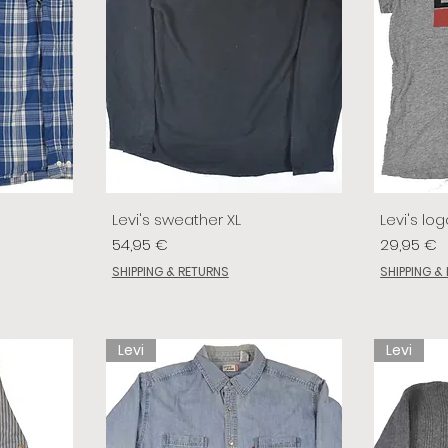
Levi's sweather XL
Levi's log
Prix
Prix
54,95 €
29,95 €
SHIPPING & RETURNS
SHIPPING &
Levi
Levi