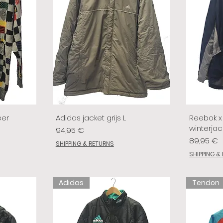
eer
Adidas jacket grijs L
Reebok x 
winterjac
Prix
94,95 €
Prix
89,95 €
SHIPPING & RETURNS
SHIPPING &
Adidas
Tendon