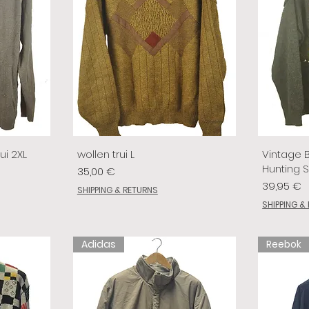
ui 2XL
wollen trui L
Vintage 
Hunting 
Prix
35,00 €
Prix
39,95 €
SHIPPING & RETURNS
SHIPPING &
Adidas
Reebok