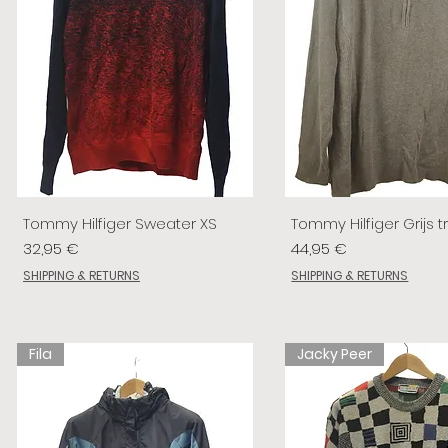
Tommy Hilfiger Sweater XS
Tommy Hilfiger Grijs tr
Prix
Prix
32,95 €
44,95 €
SHIPPING & RETURNS
SHIPPING & RETURNS
Fila
Jacky Peer