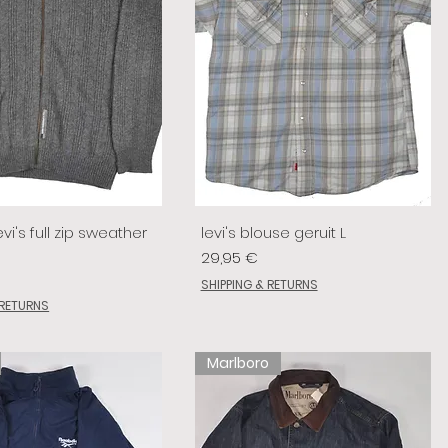
vi's full zip sweather
levi's blouse geruit L
Prix
29,95 €
SHIPPING & RETURNS
 RETURNS
Marlboro