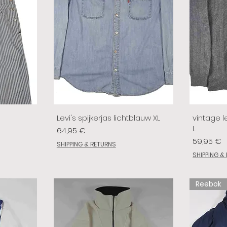
Levi's spijkerjas lichtblauw XL
vintage le
L
Prix
64,95 €
Prix
59,95 €
SHIPPING & RETURNS
SHIPPING &
Reebok