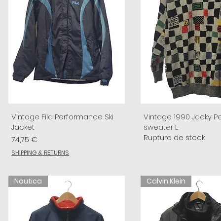
Vintage Fila Performance Ski
Vintage 1990 Jacky P
Jacket
sweater L
Rupture de stock
Prix
74,75 €
SHIPPING & RETURNS
Nautica
Calvin Klein