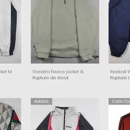
cket M
Gaastra fleece jacket XL
Reebok W
Rupture de stock
Rupture 
Adidas
Carlo Co