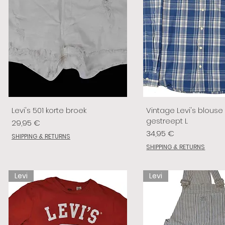
Levi's 501 korte broek
Vintage Levi's blouse
gestreept L
Prix
29,95 €
Prix
34,95 €
SHIPPING & RETURNS
SHIPPING & RETURNS
Levi
Levi