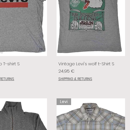
o T-shirt S
Vintage Levi's wolf t-Shirt S
Prix
24,95 €
 RETURNS
SHIPPING & RETURNS
Levi