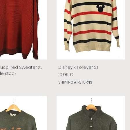
lucci red Sweater XL
Disney x Forever 21
de stock
Prix
19,95 €
SHIPPING & RETURNS