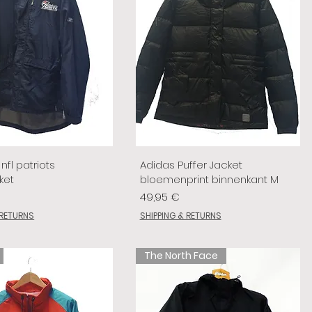
nfl patriots
Adidas Puffer Jacket
ket
bloemenprint binnenkant M
Prix
49,95 €
 RETURNS
SHIPPING & RETURNS
The North Face