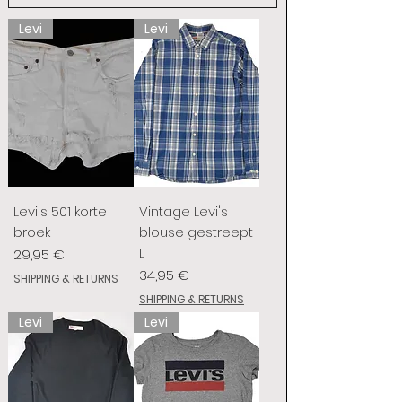
Levi
Levi
Levi's 501 korte
Vintage Levi's
broek
blouse gestreept
L
Prix
29,95 €
Prix
34,95 €
SHIPPING & RETURNS
SHIPPING & RETURNS
Levi
Levi