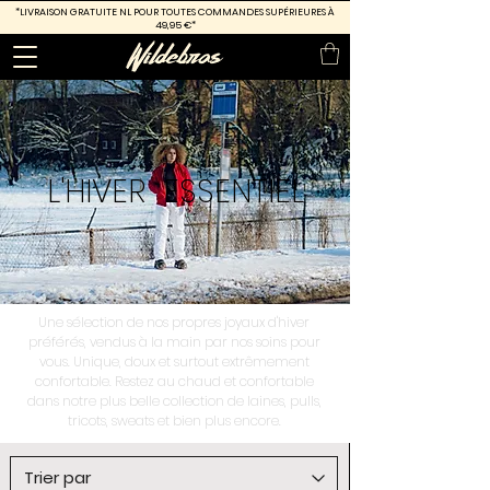
*LIVRAISON GRATUITE
NL POUR TOUTES COMMANDES SUPÉRIEURES À
49,95 €*
L'HIVER
ESSENTIEL
Une sélection de nos propres joyaux d'hiver
préférés, vendus à la main par nos soins pour
vous. Unique, doux et surtout extrêmement
confortable. Restez au chaud et confortable
dans notre plus belle collection de laines, pulls,
tricots, sweats et bien plus encore.