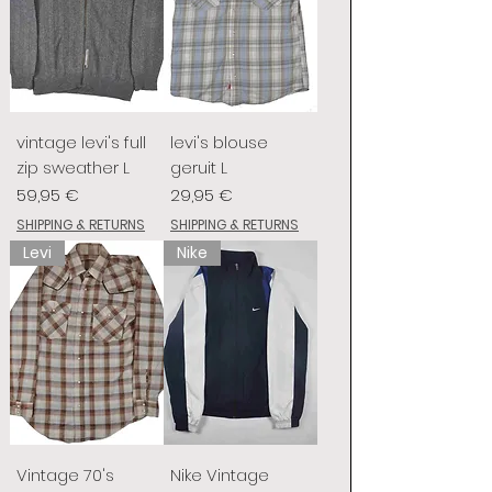
vintage levi's full
levi's blouse
zip sweather L
geruit L
Prix
Prix
59,95 €
29,95 €
SHIPPING & RETURNS
SHIPPING & RETURNS
Levi
Nike
Vintage 70's
Nike Vintage