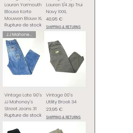
Lauren Yarmouth
Lauren 1/4 zip Trui
Blouse Korte
Navy XXXL
Mouwen Blauw XL
Prix
40,95 €
Rupture de stock
SHIPPING & RETURNS
J.J Mahoney's
Vintage Late 90's
Vintage 00's
J.J Mahoney's
Utility Broek 34
Street Jeans 31
Prix
23,95 €
Rupture de stock
SHIPPING & RETURNS