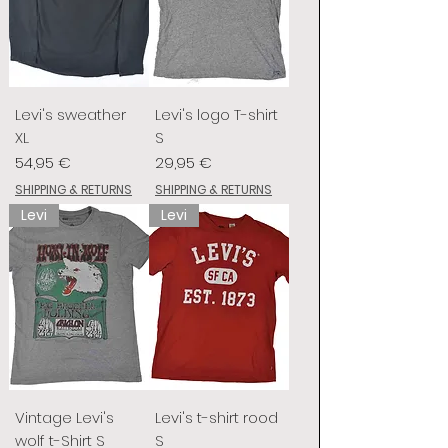
Levi's sweather
Levi's logo T-shirt
XL
S
Prix
Prix
54,95 €
29,95 €
SHIPPING & RETURNS
SHIPPING & RETURNS
Levi
Levi
Vintage Levi's
Levi's t-shirt rood
wolf t-Shirt S
S