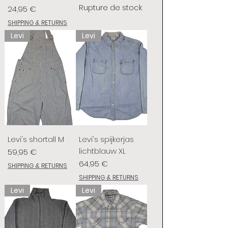
Rupture de stock
Prix
24,95 €
SHIPPING & RETURNS
Levi
Levi
Levi's shortall M
Levi's spijkerjas
lichtblauw XL
Prix
59,95 €
Prix
64,95 €
SHIPPING & RETURNS
SHIPPING & RETURNS
Levi
Levi