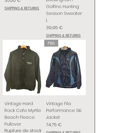
35,00 €
Golfino Hunting
SHIPPING & RETURNS
Season Sweater
L
Prix
39,95 €
SHIPPING & RETURNS
Fila
Vintage Hard
Vintage Fila
Rock Cafe Myrtle
Performance Ski
Beach Fleece
Jacket
Pullover
Prix
74,75 €
Rupture de stock
SHIPPING & RETURNS