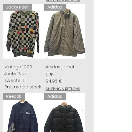
Jacky Peer
Adidas
Vintage 1990
Adidas jacket
Jacky Peer
grijs L
sweater L
Prix
94,95 €
Rupture de stock
SHIPPING & RETURNS
Reebok
Adidas