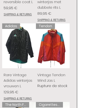
reversible coat L
winterjas met
dubbele rits L
Prix
59,95 €
Prix
89,95 €
SHIPPING & RETURNS
SHIPPING & RETURNS
Adidas
Tendon
Rare Vintage
Vintage Tendon
Adidas winterjas
Wind Jas L
Rupture de stock
vrouwen L
Prix
129,95 €
SHIPPING & RETURNS
The North Face
Cigarettes de chameau