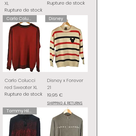
Rupture de stock
XL
Rupture de stock
Carlo Colucci
Disney
Carlo Colucci
Disney x Forever
red Sweater XL
21
Rupture de stock
Prix
19,95 €
SHIPPING & RETURNS
Tommy Hilfiger