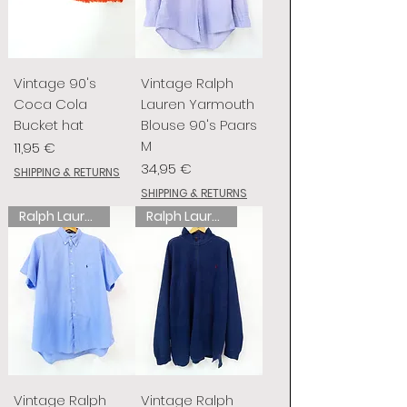
Vintage 90's
Vintage Ralph
Coca Cola
Lauren Yarmouth
Bucket hat
Blouse 90's Paars
M
Prix
11,95 €
Prix
34,95 €
SHIPPING & RETURNS
SHIPPING & RETURNS
Ralph Lauren
Ralph Lauren
Vintage Ralph
Vintage Ralph