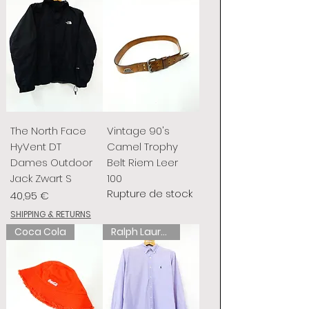
The North Face
Vintage 90's
HyVent DT
Camel Trophy
Dames Outdoor
Belt Riem Leer
Jack Zwart S
100
Rupture de stock
Prix
40,95 €
SHIPPING & RETURNS
Coca Cola
Ralph Lauren