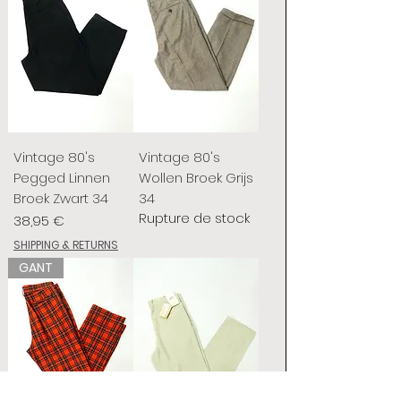
Vintage 80's
Vintage 80's
Pegged Linnen
Wollen Broek Grijs
Broek Zwart 34
34
Rupture de stock
Prix
38,95 €
SHIPPING & RETURNS
GANT