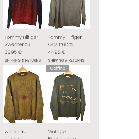
Tommy Hilfiger
Tommy Hilfiger
Sweater XS
Grijs trui 2XL
Prix
Prix
32,95 €
44,95 €
SHIPPING & RETURNS
SHIPPING & RETURNS
Golfino
wollen trui L
Vintage
Buckingham
Prix