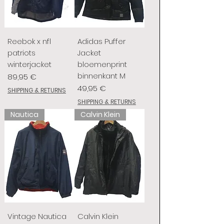
Reebok x nfl
Adidas Puffer
patriots
Jacket
winterjacket
bloemenprint
binnenkant M
Prix
89,95 €
Prix
49,95 €
SHIPPING & RETURNS
SHIPPING & RETURNS
Nautica
Calvin Klein
Vintage Nautica
Calvin Klein