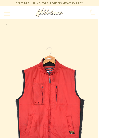
*FREE NL SHIPPING FOR ALL ORDERS ABOVE €49.95*