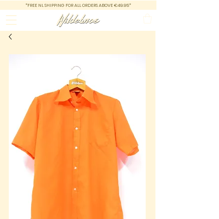
*FREE NL SHIPPING FOR ALL ORDERS ABOVE €49.95*