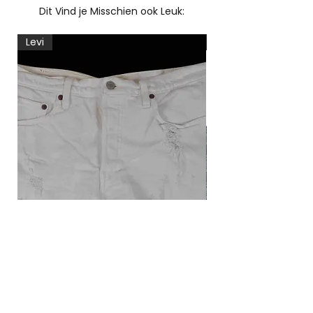
Dit Vind je Misschien ook Leuk:
Levi
Levi
Levi's 501 korte broek
Vintage Levi's blou