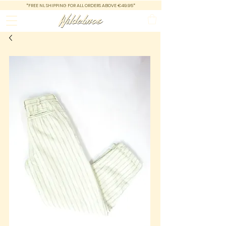
*FREE NL SHIPPING FOR ALL ORDERS ABOVE €49.95*