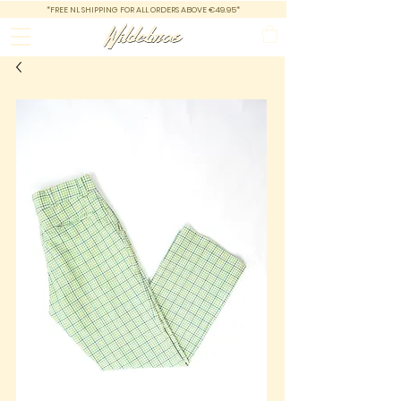
*FREE NL SHIPPING FOR ALL ORDERS ABOVE €49.95*