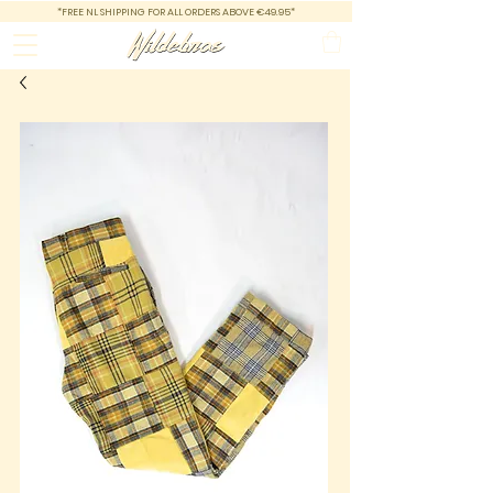
*FREE NL SHIPPING FOR ALL ORDERS ABOVE €49.95*