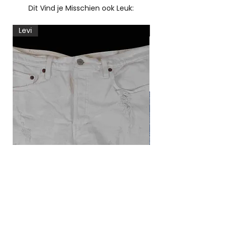
Dit Vind je Misschien ook Leuk:
Levi
Levi
Levi's 501 korte broek
Vintage Levi's blou