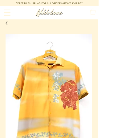
*FREE NL SHIPPING FOR ALL ORDERS ABOVE €49.95*