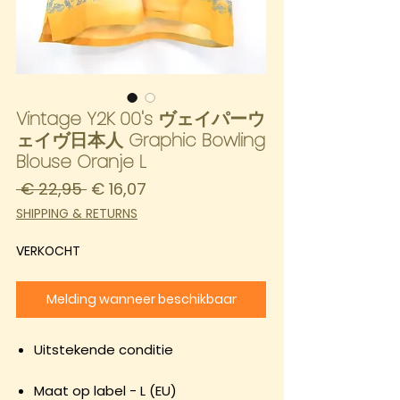
Vintage Y2K 00's ヴェイパーウ
ェイヴ日本人 Graphic Bowling
Blouse Oranje L
Normale
Verkoopprijs
 € 22,95 
€ 16,07
prijs
SHIPPING & RETURNS
VERKOCHT
Melding wanneer beschikbaar
Uitstekende conditie
Maat op label - L (EU)