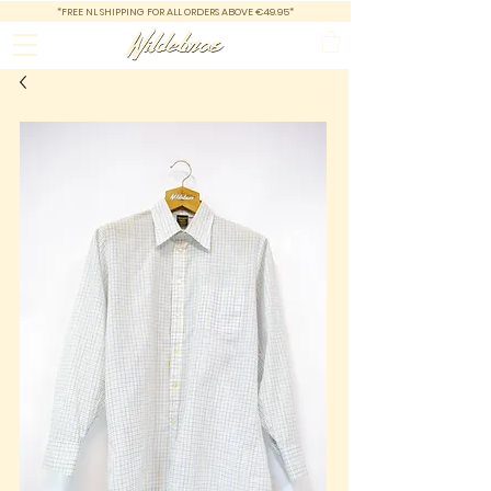
*FREE NL SHIPPING FOR ALL ORDERS ABOVE €49.95*