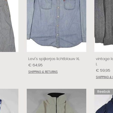
Levi's spijkerjas lichtblauw XL
vintage le
L
Prijs
€ 64,95
Prijs
€ 59,95
SHIPPING & RETURNS
SHIPPING &
Reebok