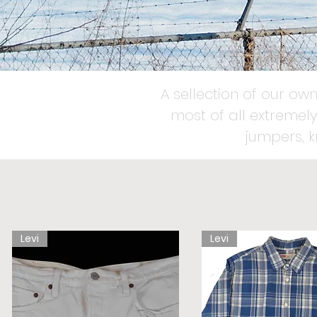
A sellection of our own
most of all extremely
jumpers, 
Levi
Levi