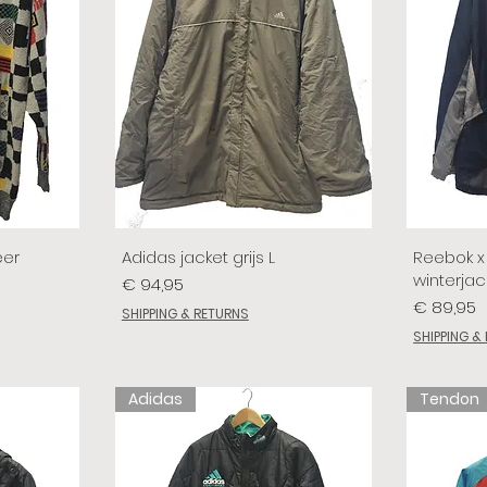
eer
Adidas jacket grijs L
Reebok x 
winterjac
Prijs
€ 94,95
Prijs
€ 89,95
SHIPPING & RETURNS
SHIPPING &
Adidas
Tendon