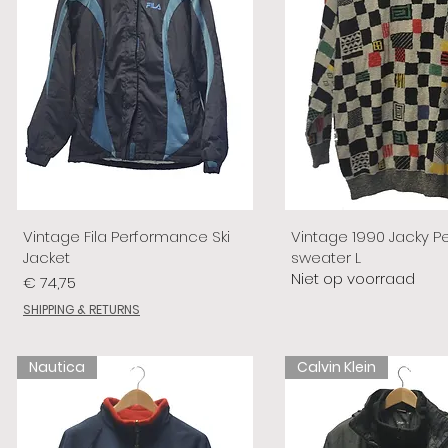
Vintage Fila Performance Ski
Vintage 1990 Jacky P
Jacket
sweater L
Niet op voorraad
Prijs
€ 74,75
SHIPPING & RETURNS
Nautica
Calvin Klein