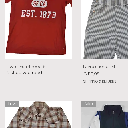
Levi's t-shirt rood S
Levi's shortall M
Niet op voorraad
Prijs
€ 59,95
SHIPPING & RETURNS
Levi
Nike