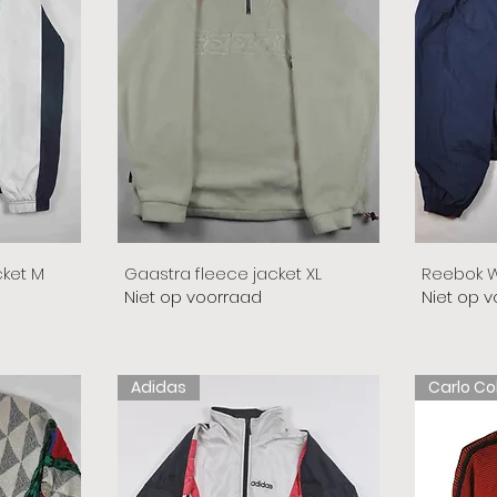
cket M
Gaastra fleece jacket XL
Reebok W
Niet op voorraad
Niet op 
Adidas
Carlo Co