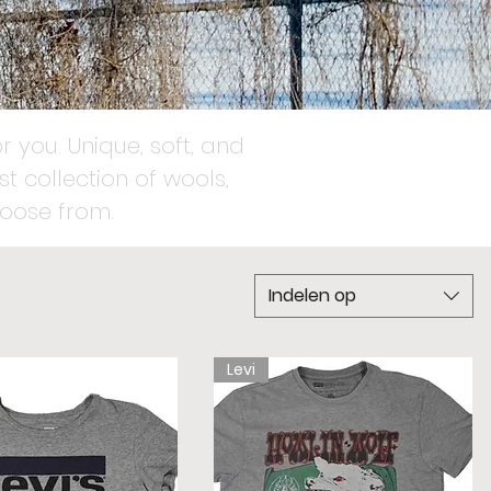
r you. Unique, soft, and
t collection of wools,
oose from.
Indelen op
Levi