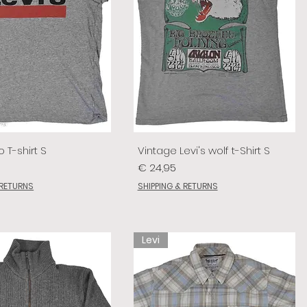
o T-shirt S
Vintage Levi's wolf t-Shirt S
Prijs
€ 24,95
 RETURNS
SHIPPING & RETURNS
Levi