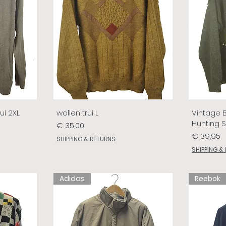
ui 2XL
wollen trui L
Vintage 
Hunting 
Prijs
€ 35,00
Prijs
€ 39,95
SHIPPING & RETURNS
SHIPPING &
Adidas
Reebok