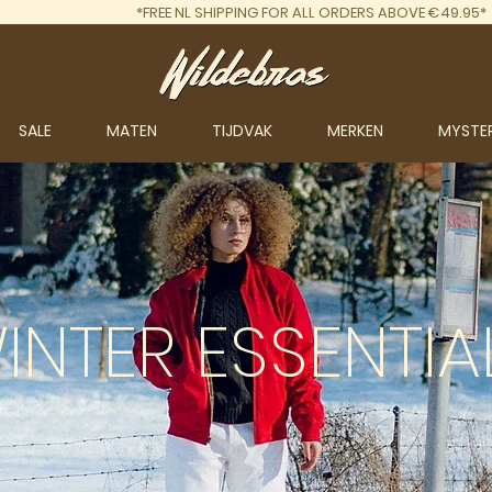
*FREE NL SHIPPING FOR ALL ORDERS ABOVE €49.95*
SALE
MATEN
TIJDVAK
MERKEN
MYSTE
INTER
ESSENTIA