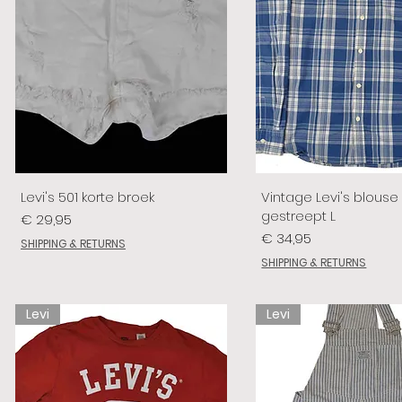
Levi's 501 korte broek
Vintage Levi's blouse
gestreept L
Prijs
€ 29,95
Prijs
€ 34,95
SHIPPING & RETURNS
SHIPPING & RETURNS
Levi
Levi