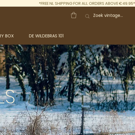
*FREE NL SHIPPING FOR ALL ORDERS ABOVE €49.95*
RY BOX
DE WILDEBRAS 101
LS