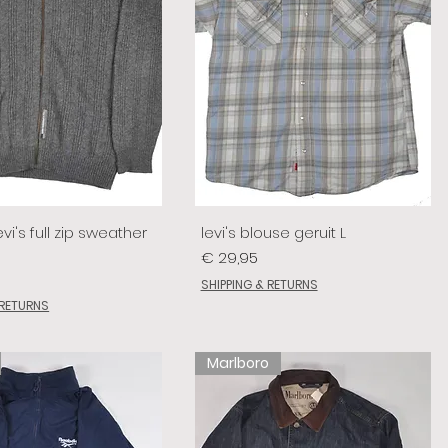
vi's full zip sweather
levi's blouse geruit L
Prijs
€ 29,95
SHIPPING & RETURNS
 RETURNS
Marlboro