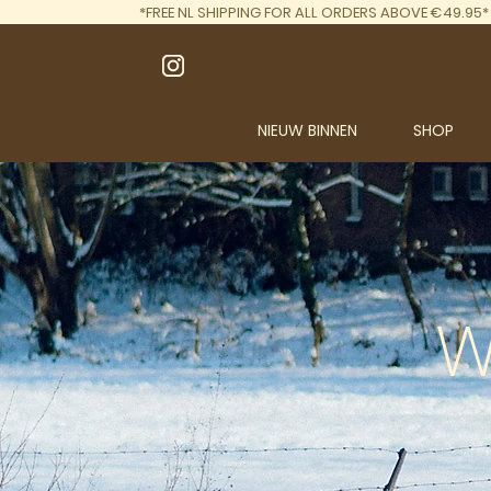
*FREE NL SHIPPING FOR ALL ORDERS ABOVE €49.95*
NIEUW BINNEN
SHOP
W