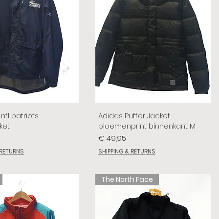
nfl patriots
Adidas Puffer Jacket
ket
bloemenprint binnenkant M
Prijs
€ 49,95
 RETURNS
SHIPPING & RETURNS
The North Face