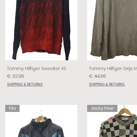
Tommy Hilfiger Sweater XS
Tommy Hilfiger Grijs tr
Prijs
Prijs
€ 32,95
€ 44,95
SHIPPING & RETURNS
SHIPPING & RETURNS
Fila
Jacky Peer