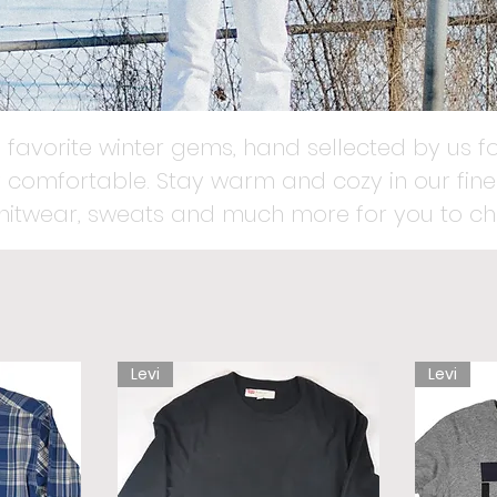
 favorite winter gems, hand sellected by us fo
 comfortable. Stay warm and cozy in our fines
knitwear, sweats and much more for you to ch
Levi
Levi