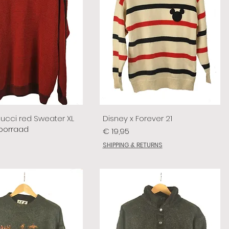
lucci red Sweater XL
Disney x Forever 21
voorraad
Prijs
€ 19,95
SHIPPING & RETURNS