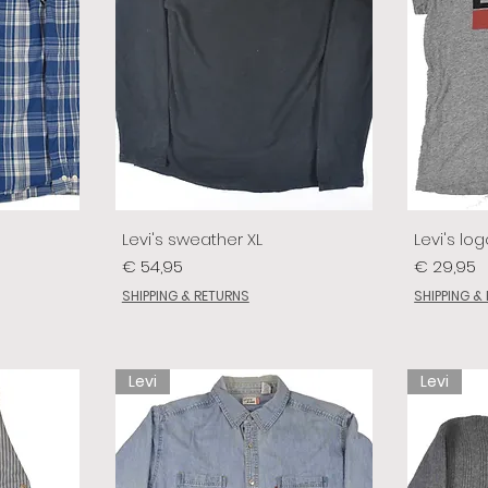
Levi's sweather XL
Levi's log
Prijs
Prijs
€ 54,95
€ 29,95
SHIPPING & RETURNS
SHIPPING &
Levi
Levi