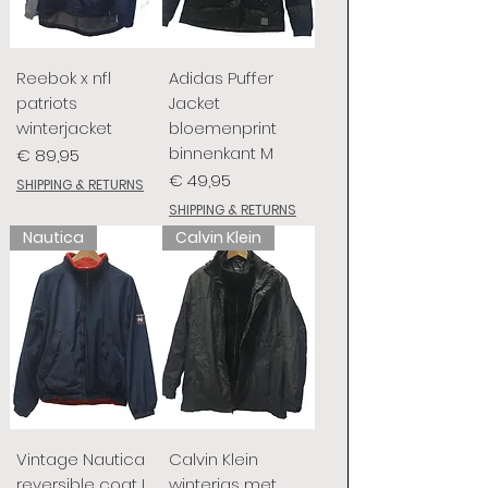
Reebok x nfl
Adidas Puffer
patriots
Jacket
winterjacket
bloemenprint
binnenkant M
Prijs
€ 89,95
Prijs
€ 49,95
SHIPPING & RETURNS
SHIPPING & RETURNS
Nautica
Calvin Klein
Vintage Nautica
Calvin Klein
reversible coat L
winterjas met