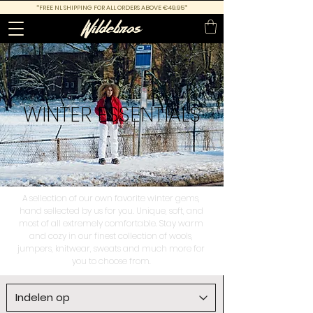
*FREE NL SHIPPING FOR ALL ORDERS ABOVE €49.95*
WINTER
ESSENTIALS
A sellection of our own favorite winter gems,
hand sellected by us for you. Unique, soft, and
most of all extremely comfortable. Stay warm
and cozy in our finest collection of wools,
jumpers, knitwear, sweats and much more for
you to choose from.