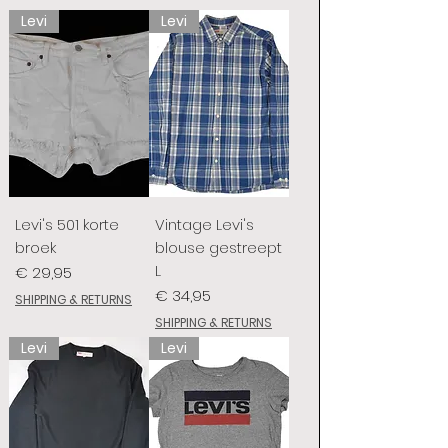
Levi
Levi
Levi's 501 korte
Vintage Levi's
broek
blouse gestreept
L
Prijs
€ 29,95
Prijs
€ 34,95
SHIPPING & RETURNS
SHIPPING & RETURNS
Levi
Levi