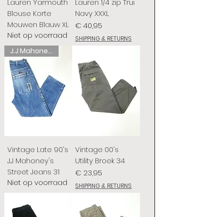
Lauren Yarmouth
Lauren 1/4 zip Trui
Blouse Korte
Navy XXXL
Mouwen Blauw XL
Prijs
€ 40,95
Niet op voorraad
SHIPPING & RETURNS
J.J Mahoney's
Vintage Late 90's
Vintage 00's
J.J Mahoney's
Utility Broek 34
Street Jeans 31
Prijs
€ 23,95
Niet op voorraad
SHIPPING & RETURNS