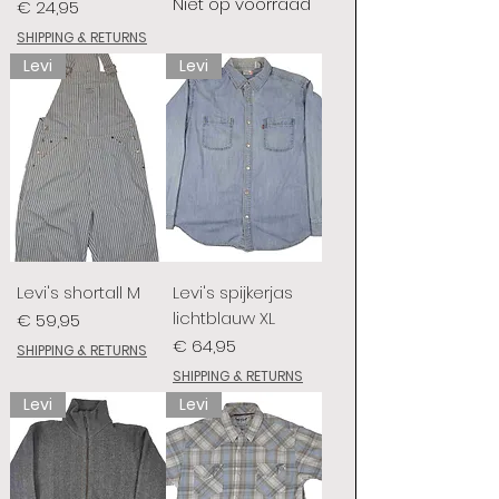
Niet op voorraad
Prijs
€ 24,95
SHIPPING & RETURNS
Levi
Levi
Levi's shortall M
Levi's spijkerjas
lichtblauw XL
Prijs
€ 59,95
Prijs
€ 64,95
SHIPPING & RETURNS
SHIPPING & RETURNS
Levi
Levi