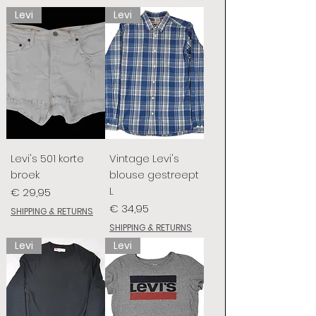
Levi
Levi
Levi's 501 korte
Vintage Levi's
broek
blouse gestreept
L
Prijs
€ 29,95
Prijs
€ 34,95
SHIPPING & RETURNS
SHIPPING & RETURNS
Levi
Levi