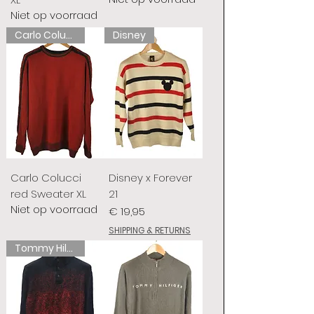
Niet op voorraad
Carlo Colucci
Disney
Carlo Colucci
Disney x Forever
red Sweater XL
21
Niet op voorraad
Prijs
€ 19,95
SHIPPING & RETURNS
Tommy Hilfiger