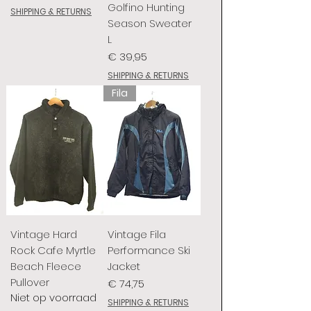
Golfino Hunting
SHIPPING & RETURNS
Season Sweater
L
Prijs
€ 39,95
SHIPPING & RETURNS
Fila
Vintage Hard
Vintage Fila
Rock Cafe Myrtle
Performance Ski
Beach Fleece
Jacket
Pullover
Prijs
€ 74,75
Niet op voorraad
SHIPPING & RETURNS