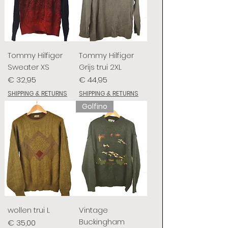
Tommy Hilfiger
Tommy Hilfiger
Sweater XS
Grijs trui 2XL
Prijs
Prijs
€ 32,95
€ 44,95
SHIPPING & RETURNS
SHIPPING & RETURNS
Golfino
wollen trui L
Vintage
Buckingham
Prijs
€ 35,00