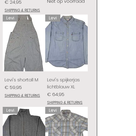
Niet op voorraad
Prijs
€ 24,95
SHIPPING & RETURNS
Levi
Levi
Levi's shortall M
Levi's spijkerjas
lichtblauw XL
Prijs
€ 59,95
Prijs
€ 64,95
SHIPPING & RETURNS
SHIPPING & RETURNS
Levi
Levi