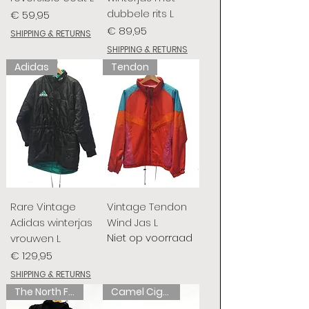
dubbele rits L
Prijs
€ 59,95
Prijs
€ 89,95
SHIPPING & RETURNS
SHIPPING & RETURNS
Adidas
Tendon
Rare Vintage
Vintage Tendon
Adidas winterjas
Wind Jas L
Niet op voorraad
vrouwen L
Prijs
€ 129,95
SHIPPING & RETURNS
The North Face
Camel Cigarettes