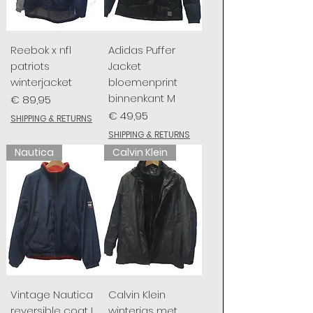
Reebok x nfl
Adidas Puffer
patriots
Jacket
winterjacket
bloemenprint
binnenkant M
Prijs
€ 89,95
Prijs
€ 49,95
SHIPPING & RETURNS
SHIPPING & RETURNS
Nautica
Calvin Klein
Vintage Nautica
Calvin Klein
reversible coat L
winterjas met