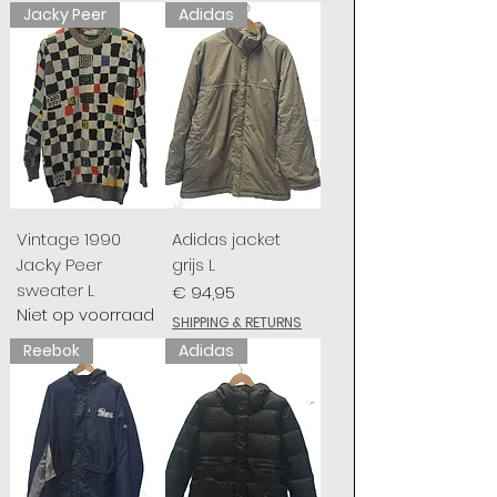
Jacky Peer
Adidas
Vintage 1990
Adidas jacket
Jacky Peer
grijs L
sweater L
Prijs
€ 94,95
Niet op voorraad
SHIPPING & RETURNS
Reebok
Adidas