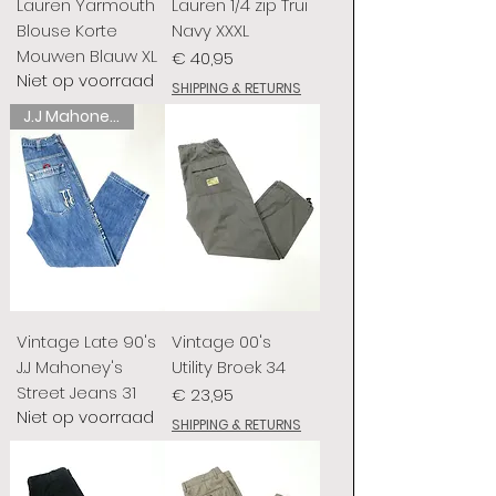
Lauren Yarmouth
Lauren 1/4 zip Trui
Blouse Korte
Navy XXXL
Mouwen Blauw XL
Prijs
€ 40,95
Niet op voorraad
SHIPPING & RETURNS
J.J Mahoney's
Vintage Late 90's
Vintage 00's
J.J Mahoney's
Utility Broek 34
Street Jeans 31
Prijs
€ 23,95
Niet op voorraad
SHIPPING & RETURNS