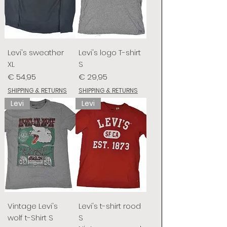
Levi's sweather
Levi's logo T-shirt
XL
S
Prijs
Prijs
€ 54,95
€ 29,95
SHIPPING & RETURNS
SHIPPING & RETURNS
Levi
Levi
Vintage Levi's
Levi's t-shirt rood
wolf t-Shirt S
S