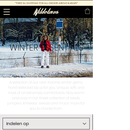
*FREE NL SHIPPING FOR ALL ORDERS ABOVE €49.95*
WINTER
ESSENTIALS
A sellection of our own favorite winter gems,
hand sellected by us for you. Unique, soft, and
most of all extremely comfortable. Stay warm
and cozy in our finest collection of wools,
jumpers, knitwear, sweats and much more for
you to choose from.