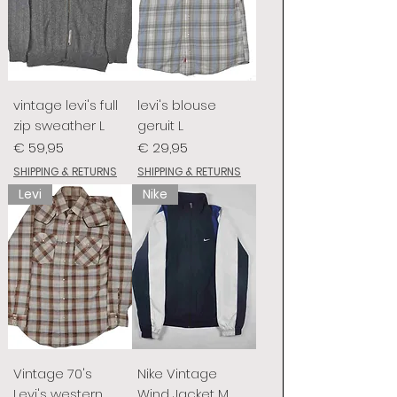
vintage levi's full
levi's blouse
zip sweather L
geruit L
Prijs
Prijs
€ 59,95
€ 29,95
SHIPPING & RETURNS
SHIPPING & RETURNS
Levi
Nike
Vintage 70's
Nike Vintage
Levi's western
Wind Jacket M