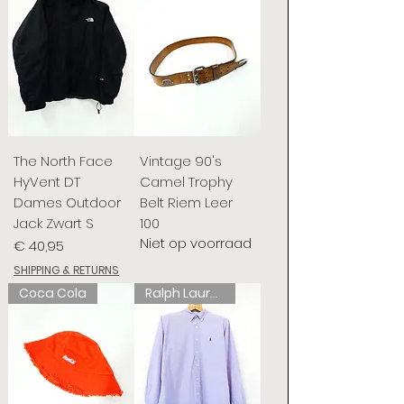
The North Face
Vintage 90's
HyVent DT
Camel Trophy
Dames Outdoor
Belt Riem Leer
Jack Zwart S
100
Niet op voorraad
Prijs
€ 40,95
SHIPPING & RETURNS
Coca Cola
Ralph Lauren