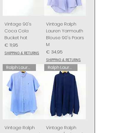
Vintage 90's
Vintage Ralph
Coca Cola
Lauren Yarmouth
Bucket hat
Blouse 90's Paars
M
Prijs
€ 11,95
Prijs
€ 34,95
SHIPPING & RETURNS
SHIPPING & RETURNS
Ralph Lauren
Ralph Lauren
Vintage Ralph
Vintage Ralph