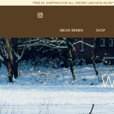
*FREE NL SHIPPING FOR ALL ORDERS ABOVE €49.95*
NIEUW BINNEN
SHOP
W