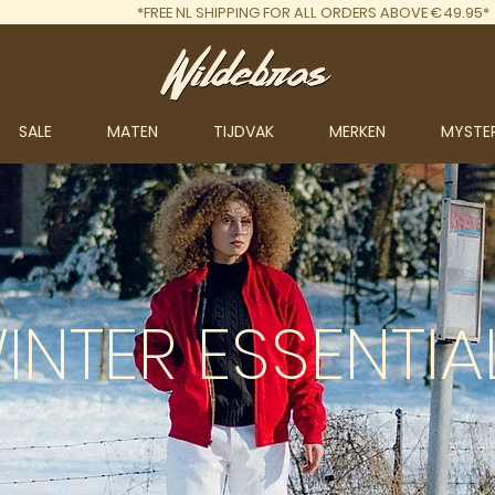
*FREE NL SHIPPING FOR ALL ORDERS ABOVE €49.95*
SALE
MATEN
TIJDVAK
MERKEN
MYSTE
INTER
ESSENTIA