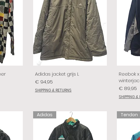
eer
Adidas jacket grijs L
Reebok x 
winterjac
Prijs
€ 94,95
Prijs
€ 89,95
SHIPPING & RETURNS
SHIPPING &
Adidas
Tendon