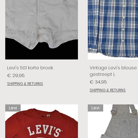
Levi's 501 korte broek
Vintage Levi's blouse
gestreept L
Prijs
€ 29,95
Prijs
€ 34,95
SHIPPING & RETURNS
SHIPPING & RETURNS
Levi
Levi