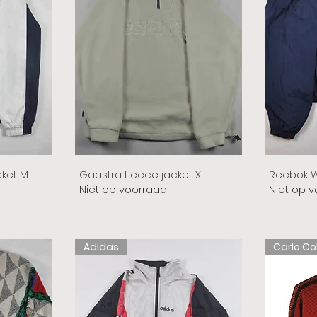
cket M
Gaastra fleece jacket XL
Reebok W
Niet op voorraad
Niet op 
Adidas
Carlo Co