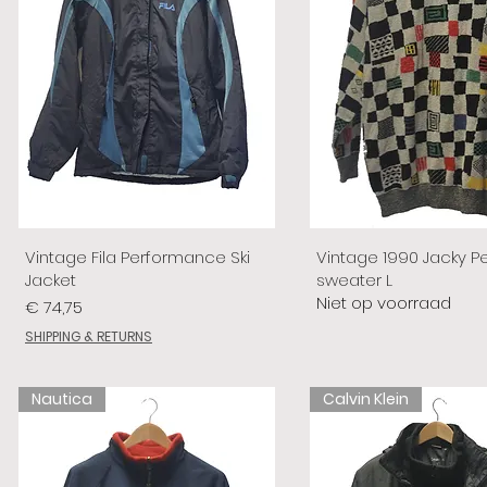
Vintage Fila Performance Ski
Vintage 1990 Jacky P
Jacket
sweater L
Niet op voorraad
Prijs
€ 74,75
SHIPPING & RETURNS
Nautica
Calvin Klein