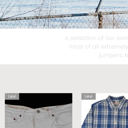
A sellection of our own
most of all extremely
jumpers, 
Levi
Levi