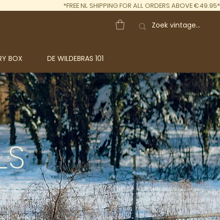
*FREE NL SHIPPING FOR ALL ORDERS ABOVE €49.95*
RY BOX
DE WILDEBRAS 101
LS