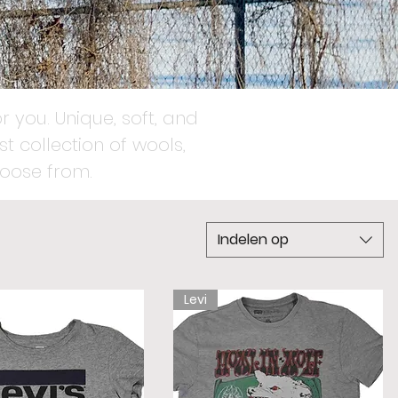
r you. Unique, soft, and
t collection of wools,
oose from.
Indelen op
Levi