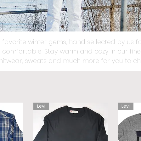
 favorite winter gems, hand sellected by us fo
 comfortable. Stay warm and cozy in our fines
knitwear, sweats and much more for you to ch
Levi
Levi