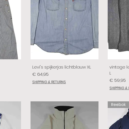
Levi's spijkerjas lichtblauw XL
vintage le
L
Prijs
€ 64,95
Prijs
€ 59,95
SHIPPING & RETURNS
SHIPPING &
Reebok