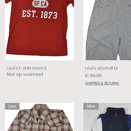
Levi's t-shirt rood S
Levi's shortall M
Niet op voorraad
Prijs
€ 59,95
SHIPPING & RETURNS
Levi
Nike