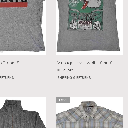
o T-shirt S
Vintage Levi's wolf t-Shirt S
Prijs
€ 24,95
 RETURNS
SHIPPING & RETURNS
Levi