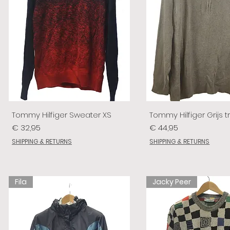
Tommy Hilfiger Sweater XS
Tommy Hilfiger Grijs tr
Prijs
Prijs
€ 32,95
€ 44,95
SHIPPING & RETURNS
SHIPPING & RETURNS
Fila
Jacky Peer