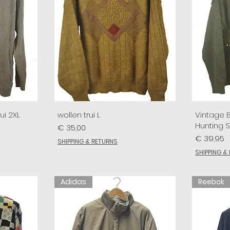
ui 2XL
wollen trui L
Vintage 
Hunting 
Prijs
€ 35,00
Prijs
€ 39,95
SHIPPING & RETURNS
SHIPPING &
Adidas
Reebok