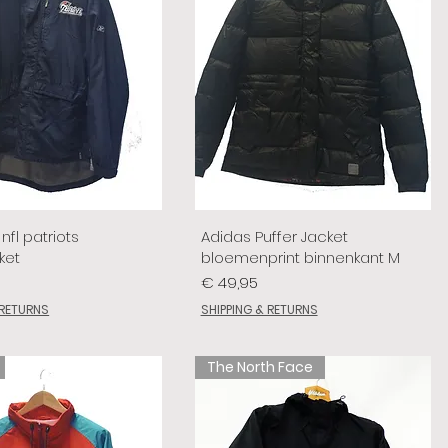
nfl patriots
Adidas Puffer Jacket
ket
bloemenprint binnenkant M
Prijs
€ 49,95
 RETURNS
SHIPPING & RETURNS
The North Face