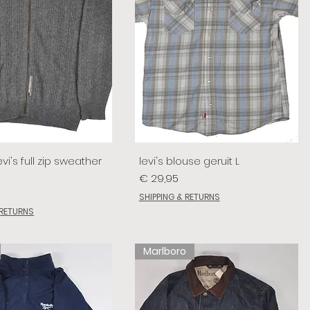
vi's full zip sweather
levi's blouse geruit L
Prijs
€ 29,95
SHIPPING & RETURNS
 RETURNS
Marlboro