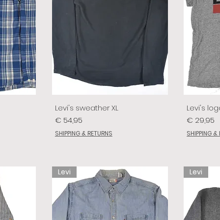
Levi's sweather XL
Levi's log
Prijs
Prijs
€ 54,95
€ 29,95
SHIPPING & RETURNS
SHIPPING &
Levi
Levi