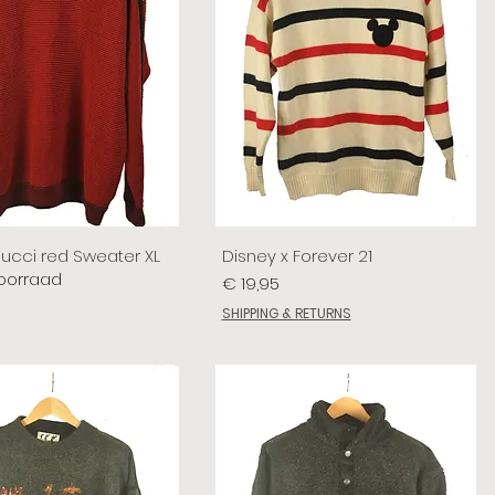
lucci red Sweater XL
Disney x Forever 21
voorraad
Prijs
€ 19,95
SHIPPING & RETURNS