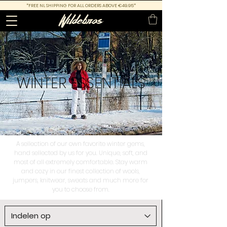
*FREE NL SHIPPING FOR ALL ORDERS ABOVE €49.95*
WINTER
ESSENTIALS
A sellection of our own favorite winter gems,
hand sellected by us for you. Unique, soft, and
most of all extremely comfortable. Stay warm
and cozy in our finest collection of wools,
jumpers, knitwear, sweats and much more for
you to choose from.