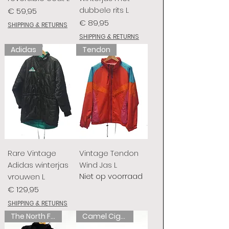
dubbele rits L
Prijs
€ 59,95
Prijs
€ 89,95
SHIPPING & RETURNS
SHIPPING & RETURNS
Adidas
Tendon
Rare Vintage
Vintage Tendon
Adidas winterjas
Wind Jas L
Niet op voorraad
vrouwen L
Prijs
€ 129,95
SHIPPING & RETURNS
The North Face
Camel Cigarettes