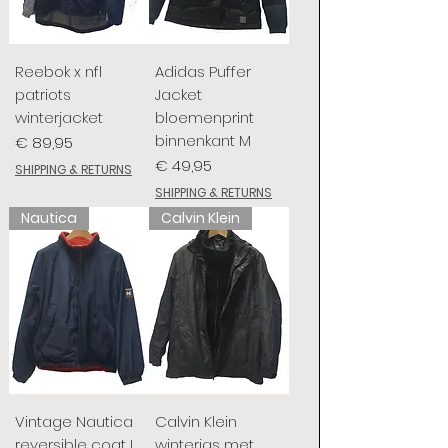
Reebok x nfl
Adidas Puffer
patriots
Jacket
winterjacket
bloemenprint
binnenkant M
Prijs
€ 89,95
Prijs
€ 49,95
SHIPPING & RETURNS
SHIPPING & RETURNS
Nautica
Calvin Klein
Vintage Nautica
Calvin Klein
reversible coat L
winterjas met