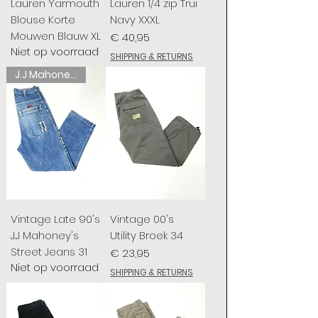
Lauren Yarmouth
Lauren 1/4 zip Trui
Blouse Korte
Navy XXXL
Mouwen Blauw XL
Prijs
€ 40,95
Niet op voorraad
SHIPPING & RETURNS
J.J Mahoney's
Vintage Late 90's
Vintage 00's
J.J Mahoney's
Utility Broek 34
Street Jeans 31
Prijs
€ 23,95
Niet op voorraad
SHIPPING & RETURNS