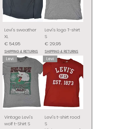
Levi's sweather
Levi's logo T-shirt
XL
S
Prijs
Prijs
€ 54,95
€ 29,95
SHIPPING & RETURNS
SHIPPING & RETURNS
Levi
Levi
Vintage Levi's
Levi's t-shirt rood
wolf t-Shirt S
S