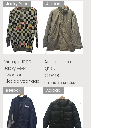
Jacky Peer
Adidas
Vintage 1990
Adidas jacket
Jacky Peer
grijs L
sweater L
Prijs
€ 94,95
Niet op voorraad
SHIPPING & RETURNS
Reebok
Adidas