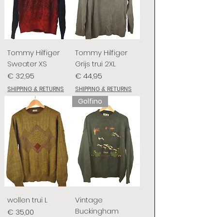
Tommy Hilfiger
Tommy Hilfiger
Sweater XS
Grijs trui 2XL
Prijs
Prijs
€ 32,95
€ 44,95
SHIPPING & RETURNS
SHIPPING & RETURNS
Golfino
wollen trui L
Vintage
Buckingham
Prijs
€ 35,00