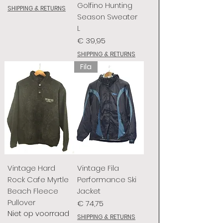
Golfino Hunting
SHIPPING & RETURNS
Season Sweater
L
Prijs
€ 39,95
SHIPPING & RETURNS
Fila
Vintage Hard
Vintage Fila
Rock Cafe Myrtle
Performance Ski
Beach Fleece
Jacket
Pullover
Prijs
€ 74,75
Niet op voorraad
SHIPPING & RETURNS