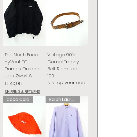
The North Face
Vintage 90's
HyVent DT
Camel Trophy
Dames Outdoor
Belt Riem Leer
Jack Zwart S
100
Niet op voorraad
Prijs
€ 40,95
SHIPPING & RETURNS
Coca Cola
Ralph Lauren