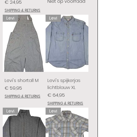
Niet op voorraad
Prijs
€ 24,95
SHIPPING & RETURNS
Levi
Levi
Levi's shortall M
Levi's spijkerjas
lichtblauw XL
Prijs
€ 59,95
Prijs
€ 64,95
SHIPPING & RETURNS
SHIPPING & RETURNS
Levi
Levi