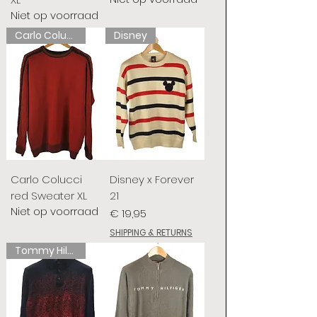
Niet op voorraad
Carlo Colucci
Disney
Carlo Colucci
Disney x Forever
red Sweater XL
21
Niet op voorraad
Prijs
€ 19,95
SHIPPING & RETURNS
Tommy Hilfiger