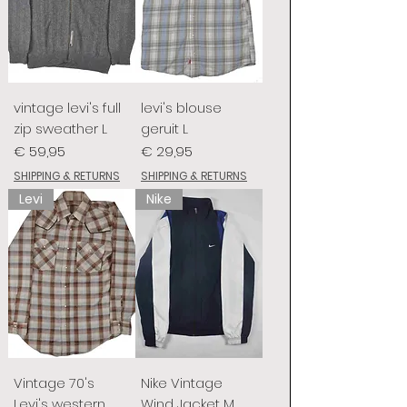
vintage levi's full
levi's blouse
zip sweather L
geruit L
Prijs
Prijs
€ 59,95
€ 29,95
SHIPPING & RETURNS
SHIPPING & RETURNS
Levi
Nike
Vintage 70's
Nike Vintage
Levi's western
Wind Jacket M