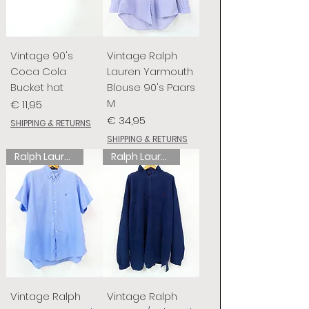
Vintage 90's
Vintage Ralph
Coca Cola
Lauren Yarmouth
Bucket hat
Blouse 90's Paars
M
Prijs
€ 11,95
Prijs
€ 34,95
SHIPPING & RETURNS
SHIPPING & RETURNS
Ralph Lauren
Ralph Lauren
Vintage Ralph
Vintage Ralph