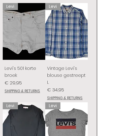
Levi
Levi
Levi's 501 korte
Vintage Levi's
broek
blouse gestreept
L
Prijs
€ 29,95
Prijs
€ 34,95
SHIPPING & RETURNS
SHIPPING & RETURNS
Levi
Levi