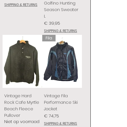
Golfino Hunting
SHIPPING & RETURNS
Season Sweater
L
Prijs
€ 39,95
SHIPPING & RETURNS
Fila
Vintage Hard
Vintage Fila
Rock Cafe Myrtle
Performance Ski
Beach Fleece
Jacket
Pullover
Prijs
€ 74,75
Niet op voorraad
SHIPPING & RETURNS