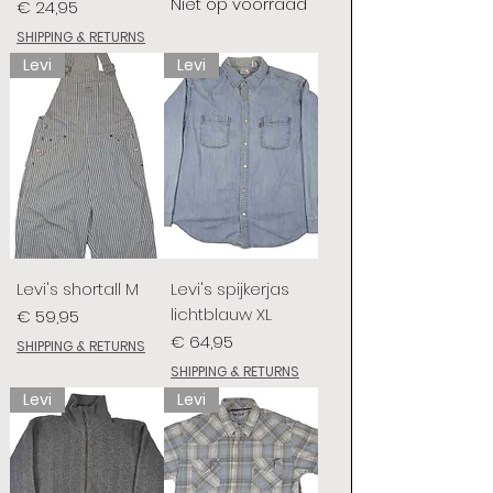
Niet op voorraad
Prijs
€ 24,95
SHIPPING & RETURNS
Levi
Levi
Levi's shortall M
Levi's spijkerjas
lichtblauw XL
Prijs
€ 59,95
Prijs
€ 64,95
SHIPPING & RETURNS
SHIPPING & RETURNS
Levi
Levi