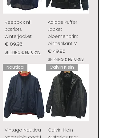
Reebok x nfl
Adidas Puffer
patriots
Jacket
winterjacket
bloemenprint
binnenkant M
Prijs
€ 89,95
Prijs
€ 49,95
SHIPPING & RETURNS
SHIPPING & RETURNS
Nautica
Calvin Klein
Vintage Nautica
Calvin Klein
reversible coat L
winterjas met