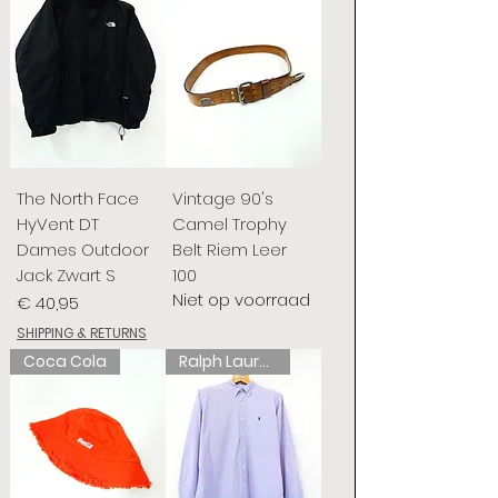
The North Face
Vintage 90's
HyVent DT
Camel Trophy
Dames Outdoor
Belt Riem Leer
Jack Zwart S
100
Niet op voorraad
Prijs
€ 40,95
SHIPPING & RETURNS
Coca Cola
Ralph Lauren