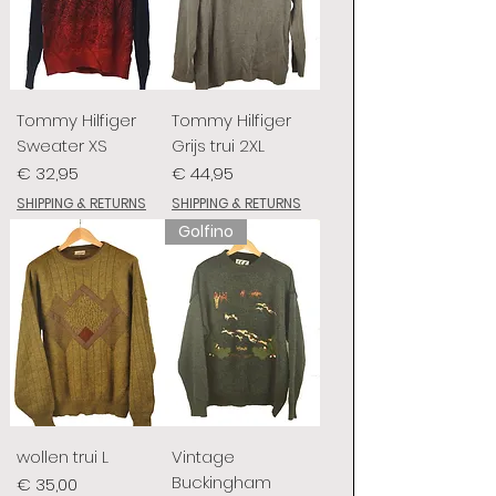
Tommy Hilfiger
Tommy Hilfiger
Sweater XS
Grijs trui 2XL
Prijs
Prijs
€ 32,95
€ 44,95
SHIPPING & RETURNS
SHIPPING & RETURNS
Golfino
wollen trui L
Vintage
Buckingham
Prijs
€ 35,00