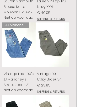
Lauren Yarmouth
Lauren 1/4 zip Trui
Blouse Korte
Navy XXXL
Mouwen Blauw XL
Prijs
€ 40,95
Niet op voorraad
SHIPPING & RETURNS
J.J Mahoney's
Vintage Late 90's
Vintage 00's
J.J Mahoney's
Utility Broek 34
Street Jeans 31
Prijs
€ 23,95
Niet op voorraad
SHIPPING & RETURNS