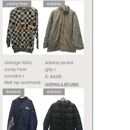
Jacky Peer
Adidas
Vintage 1990
Adidas jacket
Jacky Peer
grijs L
sweater L
Prijs
€ 94,95
Niet op voorraad
SHIPPING & RETURNS
Reebok
Adidas