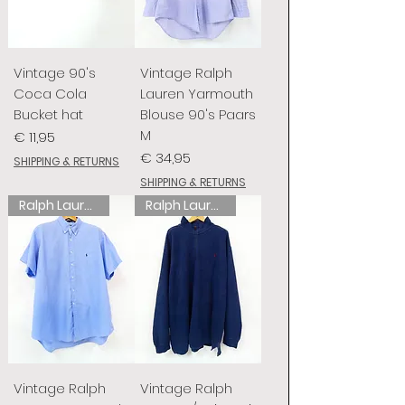
Vintage 90's
Vintage Ralph
Coca Cola
Lauren Yarmouth
Bucket hat
Blouse 90's Paars
M
Prijs
€ 11,95
Prijs
€ 34,95
SHIPPING & RETURNS
SHIPPING & RETURNS
Ralph Lauren
Ralph Lauren
Vintage Ralph
Vintage Ralph