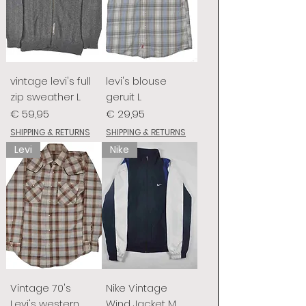
vintage levi's full
levi's blouse
zip sweather L
geruit L
Prijs
Prijs
€ 59,95
€ 29,95
SHIPPING & RETURNS
SHIPPING & RETURNS
Levi
Nike
Vintage 70's
Nike Vintage
Levi's western
Wind Jacket M