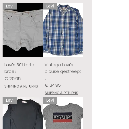
Levi
Levi
Levi's 501 korte
Vintage Levi's
broek
blouse gestreept
L
Prijs
€ 29,95
Prijs
€ 34,95
SHIPPING & RETURNS
SHIPPING & RETURNS
Levi
Levi