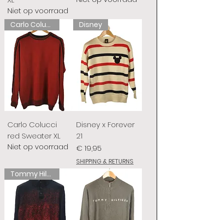
Niet op voorraad
Carlo Colucci
Disney
Carlo Colucci
Disney x Forever
red Sweater XL
21
Niet op voorraad
Prijs
€ 19,95
SHIPPING & RETURNS
Tommy Hilfiger