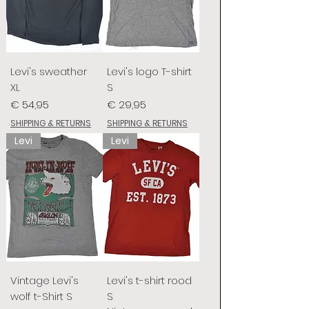
Levi's sweather
Levi's logo T-shirt
XL
S
Prijs
Prijs
€ 54,95
€ 29,95
SHIPPING & RETURNS
SHIPPING & RETURNS
Levi
Levi
Vintage Levi's
Levi's t-shirt rood
wolf t-Shirt S
S