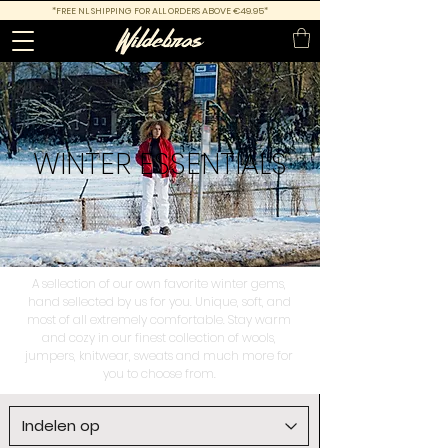
*FREE NL SHIPPING FOR ALL ORDERS ABOVE €49.95*
WINTER
ESSENTIALS
A sellection of our own favorite winter gems,
hand sellected by us for you. Unique, soft, and
most of all extremely comfortable. Stay warm
and cozy in our finest collection of wools,
jumpers, knitwear, sweats and much more for
you to choose from.