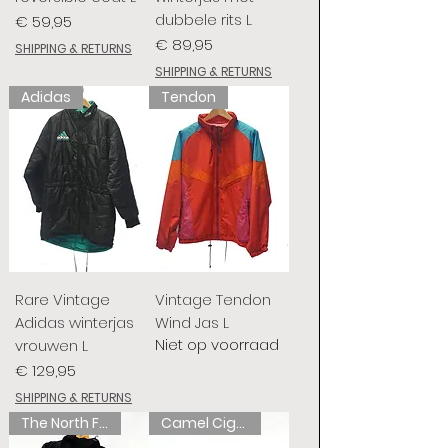
dubbele rits L
Prijs
€ 59,95
Prijs
€ 89,95
SHIPPING & RETURNS
SHIPPING & RETURNS
Adidas
Tendon
Rare Vintage
Vintage Tendon
Adidas winterjas
Wind Jas L
Niet op voorraad
vrouwen L
Prijs
€ 129,95
SHIPPING & RETURNS
The North Face
Camel Cigarettes