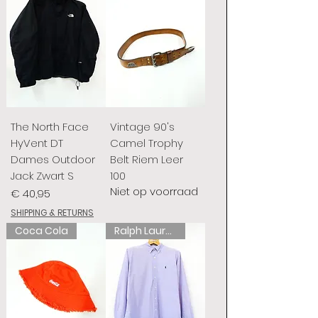
The North Face
Vintage 90's
HyVent DT
Camel Trophy
Dames Outdoor
Belt Riem Leer
Jack Zwart S
100
Niet op voorraad
Prijs
€ 40,95
SHIPPING & RETURNS
Coca Cola
Ralph Lauren