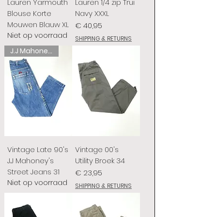
Lauren Yarmouth
Lauren 1/4 zip Trui
Blouse Korte
Navy XXXL
Mouwen Blauw XL
Prijs
€ 40,95
Niet op voorraad
SHIPPING & RETURNS
J.J Mahoney's
Vintage Late 90's
Vintage 00's
J.J Mahoney's
Utility Broek 34
Street Jeans 31
Prijs
€ 23,95
Niet op voorraad
SHIPPING & RETURNS