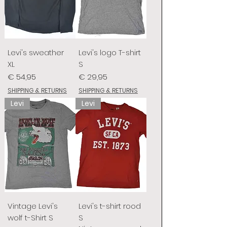
Levi's sweather
Levi's logo T-shirt
XL
S
Prijs
Prijs
€ 54,95
€ 29,95
SHIPPING & RETURNS
SHIPPING & RETURNS
Levi
Levi
Vintage Levi's
Levi's t-shirt rood
wolf t-Shirt S
S