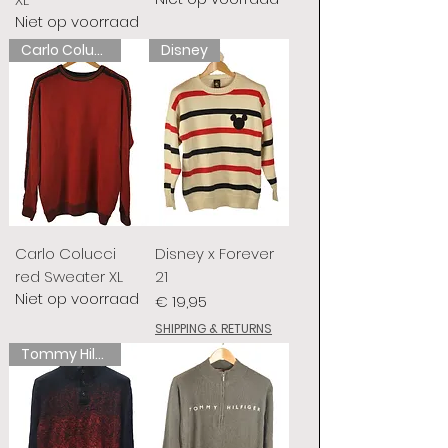
Niet op voorraad
Carlo Colucci
Disney
Carlo Colucci
Disney x Forever
red Sweater XL
21
Niet op voorraad
Prijs
€ 19,95
SHIPPING & RETURNS
Tommy Hilfiger