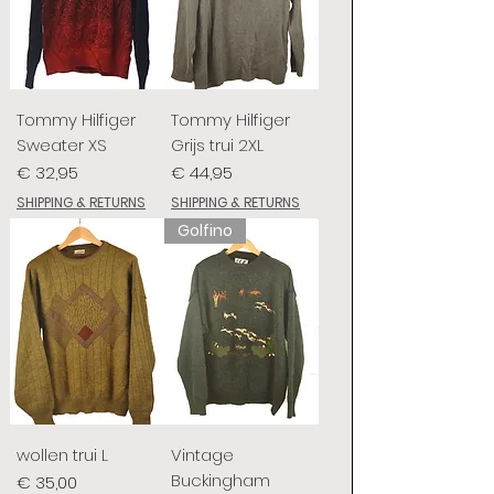
Tommy Hilfiger
Tommy Hilfiger
Sweater XS
Grijs trui 2XL
Prijs
Prijs
€ 32,95
€ 44,95
SHIPPING & RETURNS
SHIPPING & RETURNS
Golfino
wollen trui L
Vintage
Buckingham
Prijs
€ 35,00