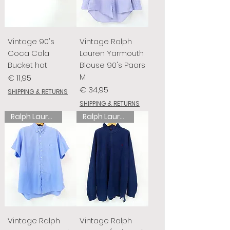
Vintage 90's
Vintage Ralph
Coca Cola
Lauren Yarmouth
Bucket hat
Blouse 90's Paars
M
Prijs
€ 11,95
Prijs
€ 34,95
SHIPPING & RETURNS
SHIPPING & RETURNS
Ralph Lauren
Ralph Lauren
Vintage Ralph
Vintage Ralph