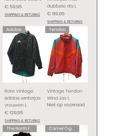
dubbele rits L
Prijs
€ 59,95
Prijs
€ 89,95
SHIPPING & RETURNS
SHIPPING & RETURNS
Adidas
Tendon
Rare Vintage
Vintage Tendon
Adidas winterjas
Wind Jas L
Niet op voorraad
vrouwen L
Prijs
€ 129,95
SHIPPING & RETURNS
The North Face
Camel Cigarettes