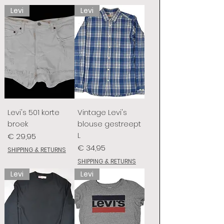
Levi
Levi
Levi's 501 korte
Vintage Levi's
broek
blouse gestreept
L
Prijs
€ 29,95
Prijs
€ 34,95
SHIPPING & RETURNS
SHIPPING & RETURNS
Levi
Levi