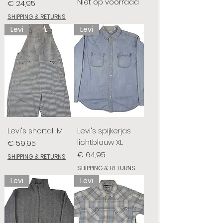
Niet op voorraad
Prijs
€ 24,95
SHIPPING & RETURNS
Levi
Levi
Levi's shortall M
Levi's spijkerjas
lichtblauw XL
Prijs
€ 59,95
Prijs
€ 64,95
SHIPPING & RETURNS
SHIPPING & RETURNS
Levi
Levi