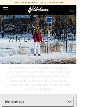
*FREE NL SHIPPING FOR ALL ORDERS ABOVE €49.95*
WINTER
ESSENTIALS
A sellection of our own favorite winter gems,
hand sellected by us for you. Unique, soft, and
most of all extremely comfortable. Stay warm
and cozy in our finest collection of wools,
jumpers, knitwear, sweats and much more for
you to choose from.