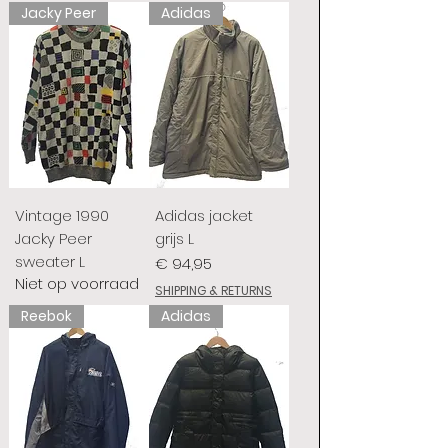
Jacky Peer
Adidas
Vintage 1990
Adidas jacket
Jacky Peer
grijs L
sweater L
Prijs
€ 94,95
Niet op voorraad
SHIPPING & RETURNS
Reebok
Adidas