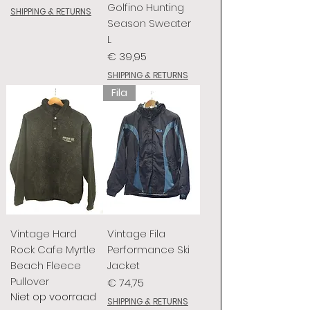
Golfino Hunting
SHIPPING & RETURNS
Season Sweater
L
Prijs
€ 39,95
SHIPPING & RETURNS
Fila
Vintage Hard
Vintage Fila
Rock Cafe Myrtle
Performance Ski
Beach Fleece
Jacket
Pullover
Prijs
€ 74,75
Niet op voorraad
SHIPPING & RETURNS