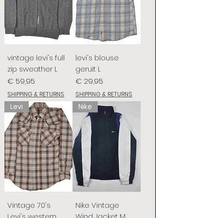
vintage levi's full
levi's blouse
zip sweather L
geruit L
Prijs
Prijs
€ 59,95
€ 29,95
SHIPPING & RETURNS
SHIPPING & RETURNS
Levi
Nike
Vintage 70's
Nike Vintage
Levi's western
Wind Jacket M