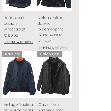
Reebok x nfl
Adidas Puffer
patriots
Jacket
winterjacket
bloemenprint
binnenkant M
Prijs
€ 89,95
Prijs
€ 49,95
SHIPPING & RETURNS
SHIPPING & RETURNS
Nautica
Calvin Klein
Vintage Nautica
Calvin Klein
reversible coat L
winterjas met