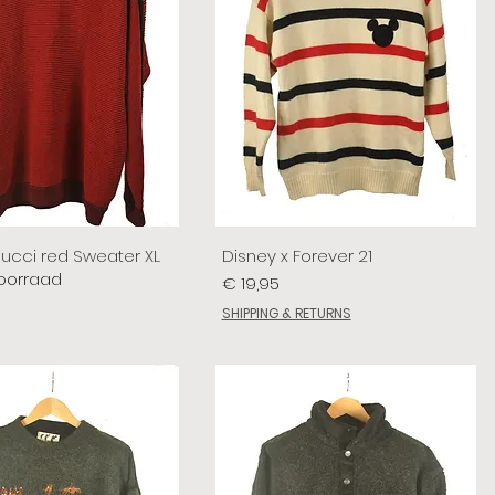
lucci red Sweater XL
Disney x Forever 21
voorraad
Prijs
€ 19,95
SHIPPING & RETURNS