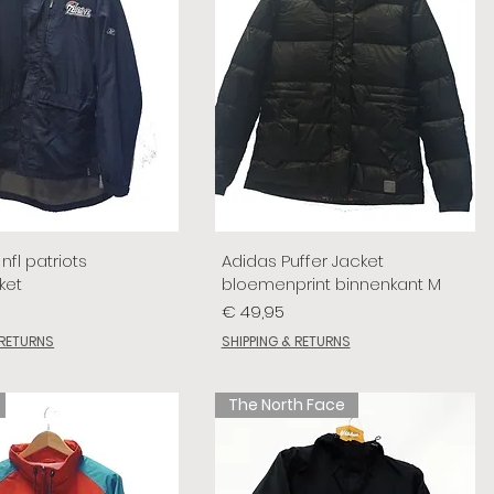
nfl patriots
Adidas Puffer Jacket
ket
bloemenprint binnenkant M
Prijs
€ 49,95
 RETURNS
SHIPPING & RETURNS
The North Face