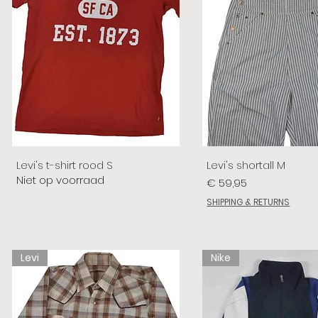
Levi's t-shirt rood S
Levi's shortall M
Niet op voorraad
Prijs
€ 59,95
SHIPPING & RETURNS
Levi
Nike