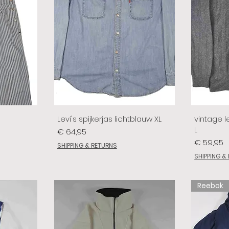
Levi's spijkerjas lichtblauw XL
vintage le
L
Prijs
€ 64,95
Prijs
€ 59,95
SHIPPING & RETURNS
SHIPPING &
Reebok