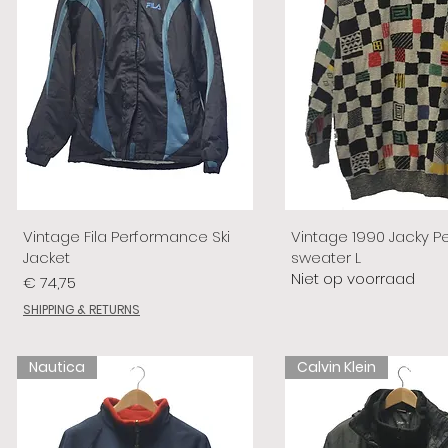
Vintage Fila Performance Ski
Vintage 1990 Jacky P
Jacket
sweater L
Niet op voorraad
Prijs
€ 74,75
SHIPPING & RETURNS
Nautica
Calvin Klein