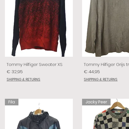
Tommy Hilfiger Sweater XS
Tommy Hilfiger Grijs tr
Prijs
Prijs
€ 32,95
€ 44,95
SHIPPING & RETURNS
SHIPPING & RETURNS
Fila
Jacky Peer