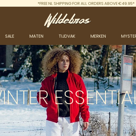
*FREE NL SHIPPING FOR ALL ORDERS ABOVE €49.95*
SALE
MATEN
TIJDVAK
MERKEN
MYSTE
INTER
ESSENTIA