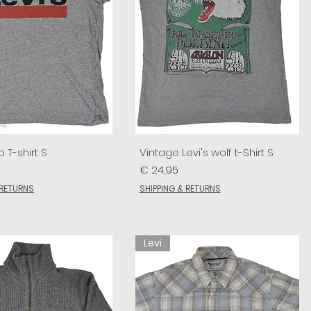
o T-shirt S
Vintage Levi's wolf t-Shirt S
Prijs
€ 24,95
 RETURNS
SHIPPING & RETURNS
Levi