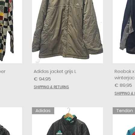
eer
Adidas jacket grijs L
Reebok x 
winterjac
Prijs
€ 94,95
Prijs
€ 89,95
SHIPPING & RETURNS
SHIPPING &
Adidas
Tendon