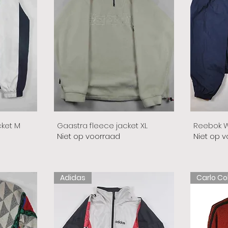
cket M
Gaastra fleece jacket XL
Reebok W
Niet op voorraad
Niet op 
Adidas
Carlo Co