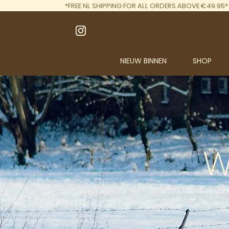
*FREE NL SHIPPING FOR ALL ORDERS ABOVE €49.95*
NIEUW BINNEN
SHOP
W