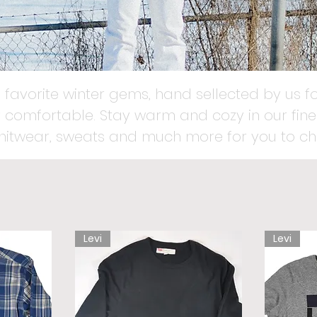
 favorite winter gems, hand sellected by us fo
 comfortable. Stay warm and cozy in our fines
knitwear, sweats and much more for you to ch
Levi
Levi