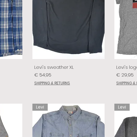
Levi's sweather XL
Levi's log
Prijs
Prijs
€ 54,95
€ 29,95
SHIPPING & RETURNS
SHIPPING &
Levi
Levi