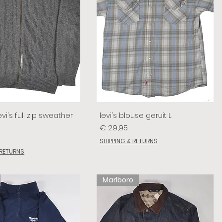
vi's full zip sweather
levi's blouse geruit L
Prijs
€ 29,95
SHIPPING & RETURNS
 RETURNS
Marlboro