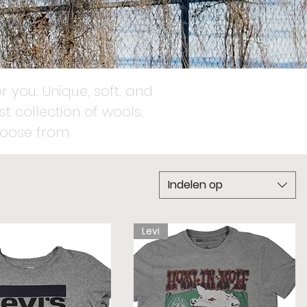
r you. Unique, soft, and
t collection of wools,
oose from.
Indelen op
Levi