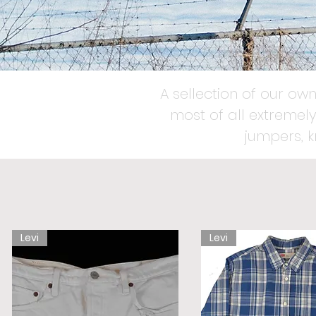
A sellection of our own
most of all extremely
jumpers, 
Levi
Levi