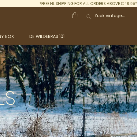
*FREE NL SHIPPING FOR ALL ORDERS ABOVE €49.95*
RY BOX
DE WILDEBRAS 101
LS