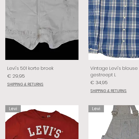
Levi's 501 korte broek
Vintage Levi's blouse
gestreept L
Prijs
€ 29,95
Prijs
€ 34,95
SHIPPING & RETURNS
SHIPPING & RETURNS
Levi
Levi